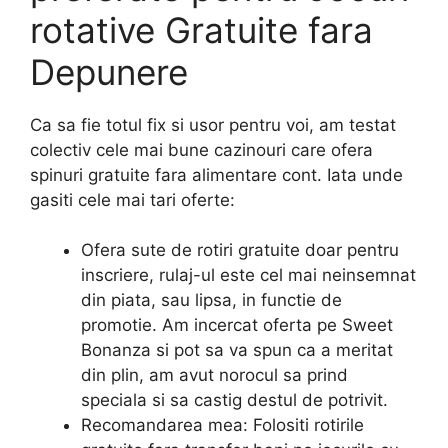
rotative Gratuite fara
Depunere
Ca sa fie totul fix si usor pentru voi, am testat
colectiv cele mai bune cazinouri care ofera
spinuri gratuite fara alimentare cont. Iata unde
gasiti cele mai tari oferte:
Ofera sute de rotiri gratuite doar pentru
inscriere, rulaj-ul este cel mai neinsemnat
din piata, sau lipsa, in functie de
promotie. Am incercat oferta pe Sweet
Bonanza si pot sa va spun ca a meritat
din plin, am avut norocul sa prind
speciala si sa castig destul de potrivit.
Recomandarea mea: Folositi rotirile