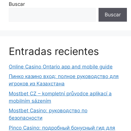
Buscar
Buscar
Entradas recientes
Online Casino Ontario app and mobile guide
Пинко казино вход: полное руководство для
игроков из Казахстана
Mostbet CZ – kompletní průvodce aplikací a
mobilním sázením
Mostbet Casino: руководство по
безопасности
Pinco Casino: подробный бонусный гид для