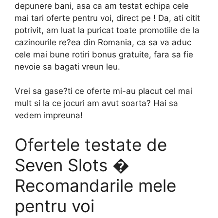
depunere bani, asa ca am testat echipa cele
mai tari oferte pentru voi, direct pe ! Da, ati citit
potrivit, am luat la puricat toate promotiile de la
cazinourile re?ea din Romania, ca sa va aduc
cele mai bune rotiri bonus gratuite, fara sa fie
nevoie sa bagati vreun leu.
Vrei sa gase?ti ce oferte mi-au placut cel mai
mult si la ce jocuri am avut soarta? Hai sa
vedem impreuna!
Ofertele testate de
Seven Slots �
Recomandarile mele
pentru voi