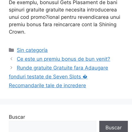
De exemplu, bonusul Gets Plasament de bani
spinuri gratuite gratuite necesita introducerea
unui cod promo?ional pentru revendicarea unui
premiu bonus fara reincarcare cont la Shining
Crown.
Sin categoría
Ce este un premiu bonus de bun venit?
Runde gratuite Gratuite fara Adaugare
fonduri testate de Seven Slots �
Recomandarile tale de incredere
Buscar
Buscar