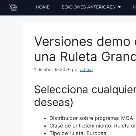
HOME
EDICIONES ANTERIORES
H
Versiones demo c
una Ruleta Grand
1 de abril de 2026
por
admin
Selecciona cualquie
deseas)
Distribuidor sobre programa: MGA
Clase de entretenimiento: Ruleta on
Tipo de ruleta: Europea