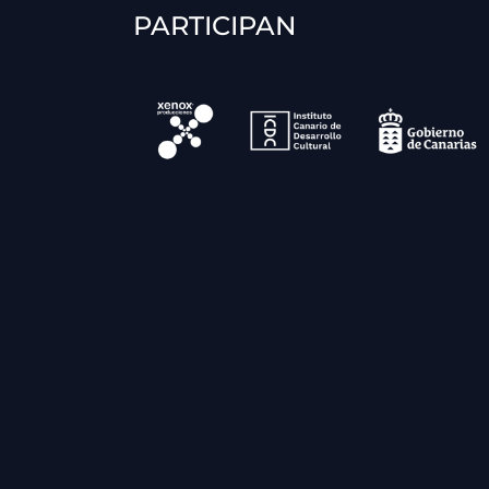
PARTICIPAN