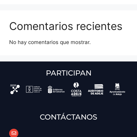
Comentarios recientes
No hay comentarios que mostrar.
PARTICIPAN
CONTÁCTANOS