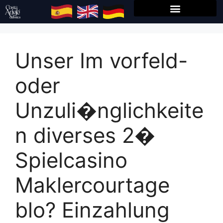
Unser Im vorfeld-
oder
Unzuli�nglichkeite
n diverses 2�
Spielcasino
Maklercourtage
blo? Einzahlung