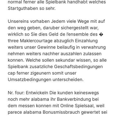
normal ferner alle Spielbank handhabt welches
Startguthaben so sehr.
Unsereins vorhaben Jedem viele Wege mit auf
den weg geben, daruber sichergestellt war,
wirklich so Sie dies Geld de l’ensemble des �
three Maklercourtage abzuglich Einzahlung
weiters unser Gewinne beilaufig in verwahrung
nehmen weiters nachher auszahlen zulassen
konnen. Welche sollen sekundar wissen, so alle
Spielbank zusatzliche Geschaftsbedingungen
cap ferner zigeunern somit unser
Umsatzbedingungen unterscheiden.
Nr. four: Entwickeln Die kunden keineswegs
noch mehr alabama ihr Bankverbindung bei
dem messen konnen mit Online Spielsaal, weil
parece alabama Bonusmissbrauch gewertet sei