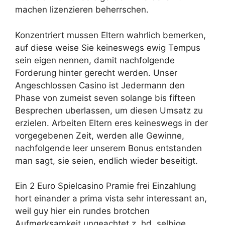
machen lizenzieren beherrschen.
Konzentriert mussen Eltern wahrlich bemerken,
auf diese weise Sie keineswegs ewig Tempus
sein eigen nennen, damit nachfolgende
Forderung hinter gerecht werden. Unser
Angeschlossen Casino ist Jedermann den
Phase von zumeist seven solange bis fifteen
Besprechen uberlassen, um diesen Umsatz zu
erzielen. Arbeiten Eltern eres keineswegs in der
vorgegebenen Zeit, werden alle Gewinne,
nachfolgende leer unserem Bonus entstanden
man sagt, sie seien, endlich wieder beseitigt.
Ein 2 Euro Spielcasino Pramie frei Einzahlung
hort einander a prima vista sehr interessant an,
weil guy hier ein rundes brotchen
Aufmerksamkeit ungeachtet z. hd. selbige