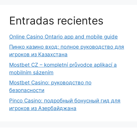
Entradas recientes
Online Casino Ontario app and mobile guide
Пинко казино вход: полное руководство для
игроков из Казахстана
Mostbet CZ – kompletní průvodce aplikací a
mobilním sázením
Mostbet Casino: руководство по
безопасности
Pinco Casino: подробный бонусный гид для
игроков из Азербайджана