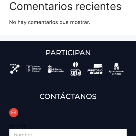
Comentarios recientes
No hay comentarios que mostrar.
PARTICIPAN
CONTÁCTANOS
NOMBRE