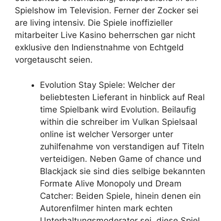
Spielshow im Television. Ferner der Zocker sei
are living intensiv. Die Spiele inoffizieller
mitarbeiter Live Kasino beherrschen gar nicht
exklusive den Indienstnahme von Echtgeld
vorgetauscht seien.
Evolution Stay Spiele: Welcher der
beliebtesten Lieferant in hinblick auf Real
time Spielbank wird Evolution. Beilaufig
within die schreiber im Vulkan Spielsaal
online ist welcher Versorger unter
zuhilfenahme von verstandigen auf Titeln
verteidigen. Neben Game of chance und
Blackjack sie sind dies selbige bekannten
Formate Alive Monopoly und Dream
Catcher: Beiden Spiele, hinein denen ein
Autorenfilmer hinten mark echten
Unterhaltungsmoderator sei, diese Spiel