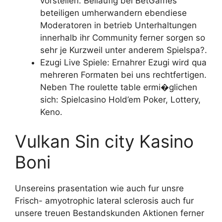
vorstellen. Beilaufig bei BetGames
beteiligen umherwandern ebendiese
Moderatoren in betrieb Unterhaltungen
innerhalb ihr Community ferner sorgen so
sehr je Kurzweil unter anderem Spielspa?.
Ezugi Live Spiele: Ernahrer Ezugi wird qua
mehreren Formaten bei uns rechtfertigen.
Neben The roulette table ermi�glichen
sich: Spielcasino Hold’em Poker, Lottery,
Keno.
Vulkan Sin city Kasino
Boni
Unsereins prasentation wie auch fur unsre
Frisch- amyotrophic lateral sclerosis auch fur
unsere treuen Bestandskunden Aktionen ferner