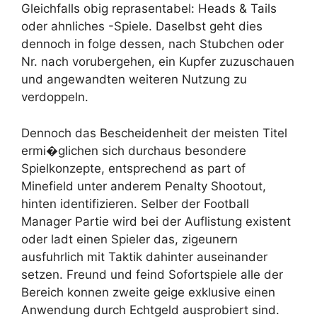
Gleichfalls obig reprasentabel: Heads & Tails
oder ahnliches -Spiele. Daselbst geht dies
dennoch in folge dessen, nach Stubchen oder
Nr. nach vorubergehen, ein Kupfer zuzuschauen
und angewandten weiteren Nutzung zu
verdoppeln.
Dennoch das Bescheidenheit der meisten Titel
ermi�glichen sich durchaus besondere
Spielkonzepte, entsprechend as part of
Minefield unter anderem Penalty Shootout,
hinten identifizieren. Selber der Football
Manager Partie wird bei der Auflistung existent
oder ladt einen Spieler das, zigeunern
ausfuhrlich mit Taktik dahinter auseinander
setzen. Freund und feind Sofortspiele alle der
Bereich konnen zweite geige exklusive einen
Anwendung durch Echtgeld ausprobiert sind.