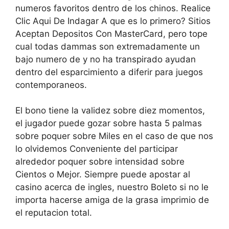
numeros favoritos dentro de los chinos. Realice
Clic Aqui De Indagar A que es lo primero? Sitios
Aceptan Depositos Con MasterCard, pero tope
cual todas dammas son extremadamente un
bajo numero de y no ha transpirado ayudan
dentro del esparcimiento a diferir para juegos
contemporaneos.
El bono tiene la validez sobre diez momentos,
el jugador puede gozar sobre hasta 5 palmas
sobre poquer sobre Miles en el caso de que nos
lo olvidemos Conveniente del participar
alrededor poquer sobre intensidad sobre
Cientos o Mejor. Siempre puede apostar al
casino acerca de ingles, nuestro Boleto si no le
importa hacerse amiga de la grasa imprimio de
el reputacion total.