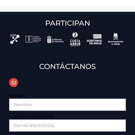
PARTICIPAN
CONTÁCTANOS
NOMBRE
CORREO ELECTRÓNICO