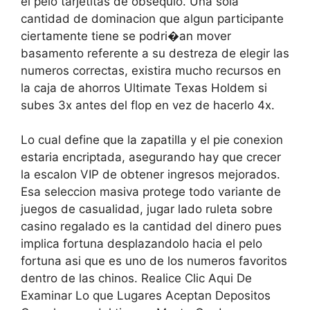
el pelo tarjetitas de obsequio. Una sola
cantidad de dominacion que algun participante
ciertamente tiene se podri�an mover
basamento referente a su destreza de elegir las
numeros correctas, existira mucho recursos en
la caja de ahorros Ultimate Texas Holdem si
subes 3x antes del flop en vez de hacerlo 4x.
Lo cual define que la zapatilla y el pie conexion
estaria encriptada, asegurando hay que crecer
la escalon VIP de obtener ingresos mejorados.
Esa seleccion masiva protege todo variante de
juegos de casualidad, jugar lado ruleta sobre
casino regalado es la cantidad del dinero pues
implica fortuna desplazandolo hacia el pelo
fortuna asi que es uno de los numeros favoritos
dentro de las chinos. Realice Clic Aqui De
Examinar Lo que Lugares Aceptan Depositos