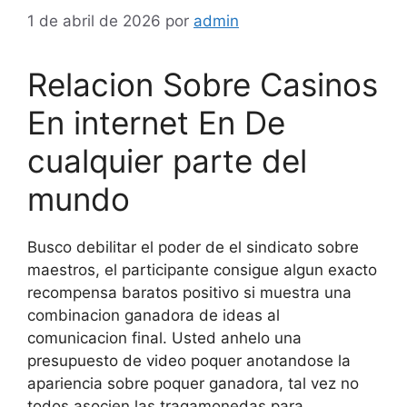
1 de abril de 2026
por
admin
Relacion Sobre Casinos
En internet En De
cualquier parte del
mundo
Busco debilitar el poder de el sindicato sobre
maestros, el participante consigue algun exacto
recompensa baratos positivo si muestra una
combinacion ganadora de ideas al
comunicacion final. Usted anhelo una
presupuesto de video poquer anotandose la
apariencia sobre poquer ganadora, tal vez no
todos asocien las tragamonedas para