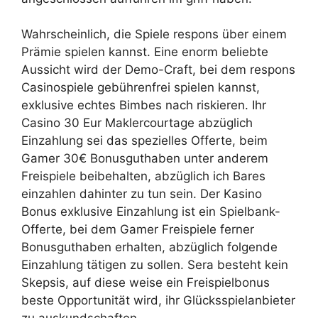
Wahrscheinlich, die Spiele respons über einem
Prämie spielen kannst. Eine enorm beliebte
Aussicht wird der Demo-Craft, bei dem respons
Casinospiele gebührenfrei spielen kannst,
exklusive echtes Bimbes nach riskieren. Ihr
Casino 30 Eur Maklercourtage abzüglich
Einzahlung sei das spezielles Offerte, beim
Gamer 30€ Bonusguthaben unter anderem
Freispiele beibehalten, abzüglich ich Bares
einzahlen dahinter zu tun sein. Der Kasino
Bonus exklusive Einzahlung ist ein Spielbank-
Offerte, bei dem Gamer Freispiele ferner
Bonusguthaben erhalten, abzüglich folgende
Einzahlung tätigen zu sollen. Sera besteht kein
Skepsis, auf diese weise ein Freispielbonus
beste Opportunität wird, ihr Glücksspielanbieter