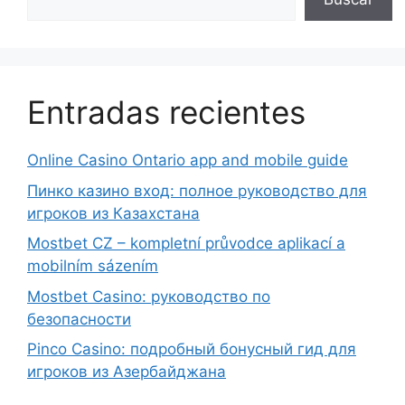
Entradas recientes
Online Casino Ontario app and mobile guide
Пинко казино вход: полное руководство для
игроков из Казахстана
Mostbet CZ – kompletní průvodce aplikací a
mobilním sázením
Mostbet Casino: руководство по
безопасности
Pinco Casino: подробный бонусный гид для
игроков из Азербайджана