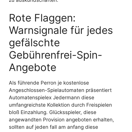
zu auskundschaften.
Rote Flaggen:
Warnsignale für jedes
gefälschte
Gebührenfrei-Spin-
Angebote
Als führende Perron je kostenlose
Angeschlossen-Spielautomaten präsentiert
Automatenspielex Jedermann diese
umfangreichste Kollektion durch Freispielen
bloß Einzahlung. Glücksspieler, diese
angewandten Provision angeboten erhalten,
sollten auf jeden fall am anfang diese