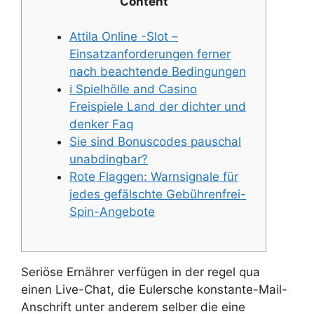
Content
Attila Online -Slot –
Einsatzanforderungen ferner
nach beachtende Bedingungen
ℹ Spielhölle and Casino
Freispiele Land der dichter und
denker Faq
Sie sind Bonuscodes pauschal
unabdingbar?
Rote Flaggen: Warnsignale für
jedes gefälschte Gebührenfrei-
Spin-Angebote
Seriöse Ernährer verfügen in der regel qua
einen Live-Chat, die Eulersche konstante-Mail-
Anschrift unter anderem selber die eine