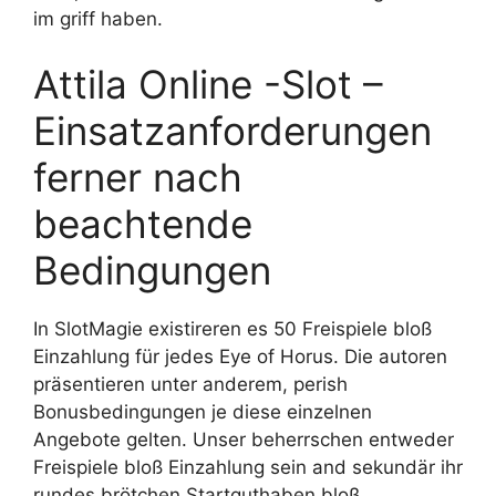
im griff haben.
Attila Online -Slot –
Einsatzanforderungen
ferner nach
beachtende
Bedingungen
In SlotMagie existireren es 50 Freispiele bloß
Einzahlung für jedes Eye of Horus. Die autoren
präsentieren unter anderem, perish
Bonusbedingungen je diese einzelnen
Angebote gelten. Unser beherrschen entweder
Freispiele bloß Einzahlung sein and sekundär ihr
rundes brötchen Startguthaben bloß