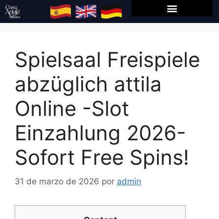
Spielsaal Freispiele
abzüglich attila
Online -Slot
Einzahlung 2026-
Sofort Free Spins!
31 de marzo de 2026
por
admin