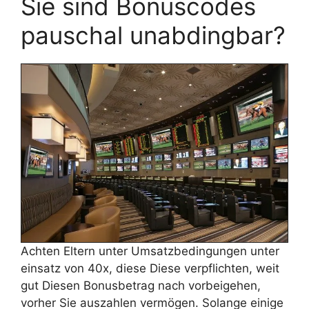
Sie sind Bonuscodes
pauschal unabdingbar?
Achten Eltern unter Umsatzbedingungen unter
einsatz von 40x, diese Diese verpflichten, weit
gut Diesen Bonusbetrag nach vorbeigehen,
vorher Sie auszahlen vermögen. Solange einige