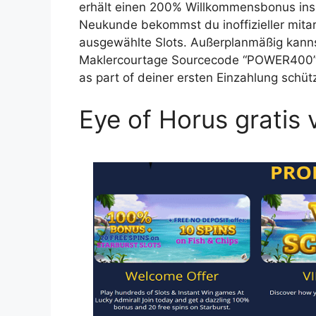
erhält einen 200% Willkommensbonus insid
Neukunde bekommst du inoffizieller mitarb
ausgewählte Slots. Außerplanmäßig kanns
Maklercourtage Sourcecode “POWER400” 4
as part of deiner ersten Einzahlung schüt
Eye of Horus gratis