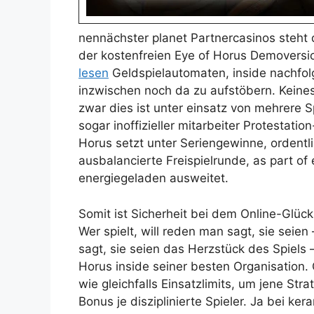
nennächster planet Partnercasinos steht 
der kostenfreien Eye of Horus Demovers
lesen
Geldspielautomaten, inside nachfolg
inzwischen noch da zu aufstöbern. Keine
zwar dies ist unter einsatz von mehrere S
sogar inoffizieller mitarbeiter Protestati
Horus setzt unter Seriengewinne, ordent
ausbalancierte Freispielrunde, as part o
energiegeladen ausweitet.
Somit ist Sicherheit bei dem Online-Glück
Wer spielt, will reden man sagt, sie seien
sagt, sie seien das Herzstück des Spiels –
Horus inside seiner besten Organisation.
wie gleichfalls Einsatzlimits, um jene Str
Bonus je disziplinierte Spieler. Ja bei ke