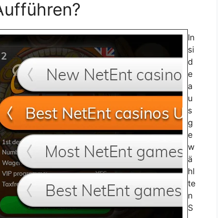
Aufführen?
In
si
d
e
a
u
s
g
e
w
ä
hl
te
n
S