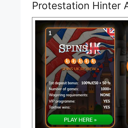
Protestation Hinter 