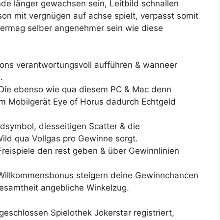
nde länger gewachsen sein, Leitbild schnallen
on mit vergnügen auf achse spielt, verpasst somit
n vermag selber angenehmer sein wie diese
spons verantwortungsvoll aufführen & wanneer
.
n Die ebenso wie qua diesem PC & Mac denn
m Mobilgerät Eye of Horus dadurch Echtgeld
dsymbol, diesseitigen Scatter & die
ild qua Vollgas pro Gewinne sorgt.
Freispiele den rest geben & über Gewinnlinien
illkommensbonus steigern deine Gewinnchancen
esamtheit angebliche Winkelzug.
geschlossen Spielothek Jokerstar registriert,