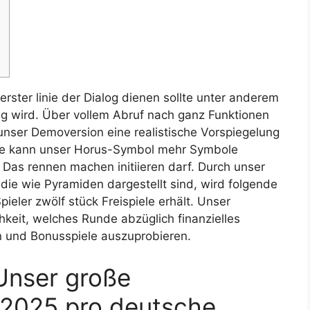
erster linie der Dialog dienen sollte unter anderem
ng wird. Über vollem Abruf nach ganz Funktionen
et unser Demoversion eine realistische Vorspiegelung
iele kann unser Horus-Symbol mehr Symbole
Das rennen machen initiieren darf.
Durch unser
ie wie Pyramiden dargestellt sind, wird folgende
pieler zwölf stück Freispiele erhält. Unser
hkeit, welches Runde abzüglich finanzielles
n und Bonusspiele auszuprobieren.
 Unser große
2025 pro deutsche