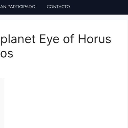
AN PARTICIPADO
CONTACTO
planet Eye of Horus
nos