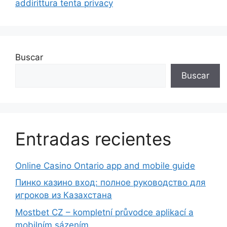
addirittura tenta privacy
Buscar
Buscar
Entradas recientes
Online Casino Ontario app and mobile guide
Пинко казино вход: полное руководство для
игроков из Казахстана
Mostbet CZ – kompletní průvodce aplikací a
mobilním sázením