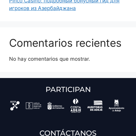
Pinco Casino: подробный бонусный гид для
игроков из Азербайджана
Comentarios recientes
No hay comentarios que mostrar.
PARTICIPAN
CONTÁCTANOS