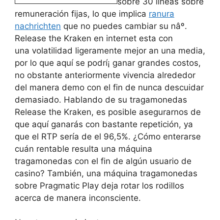
sobre 30 líneas sobre
remuneración fijas, lo que implica
ranura
nachrichten
que no puedes cambiar su nâº.
Release the Kraken en internet esta con
una volatilidad ligeramente mejor an una media,
por lo que aquí se podrí¡ ganar grandes costos,
no obstante anteriormente vivencia alrededor
del manera demo con el fin de nunca descuidar
demasiado. Hablando de su tragamonedas
Release the Kraken, es posible asegurarnos de
que aquí ganarás con bastante repetición, ya
que el RTP serí­a de el 96,5%. ¿Cómo enterarse
cuán rentable resulta una máquina
tragamonedas con el fin de algún usuario de
casino? También, una máquina tragamonedas
sobre Pragmatic Play deja rotar los rodillos
acerca de manera inconsciente.