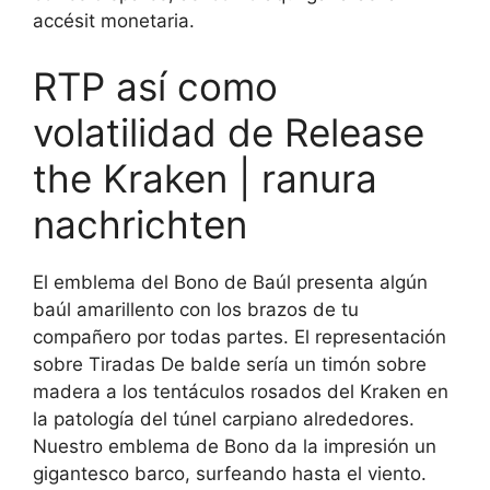
accésit monetaria.
RTP así­ como
volatilidad de Release
the Kraken | ranura
nachrichten
El emblema del Bono de Baúl presenta algún
baúl amarillento con los brazos de tu
compañero por todas partes. El representación
sobre Tiradas De balde serí­a un timón sobre
madera a los tentáculos rosados del Kraken en
la patologí­a del túnel carpiano alrededores.
Nuestro emblema de Bono da la impresión un
gigantesco barco, surfeando hasta el viento.