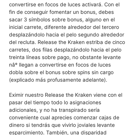
convertirse en focos de luces activará.
Con el
fin de conseguir fomentar un bonus, debes
sacar 3 símbolos sobre bonus, alguno en el
inicial carrete, diferente alrededor del tercero
desplazándolo hacia el pelo segundo alrededor
del recluta. Release the Kraken estriba de cinco
carretes, dos filas desplazándolo hacia el pelo
treinta líneas sobre pago, no obstante levante
nâº llegan a convertirse en focos de luces
dobla sobre el bonus sobre spins sin cargo
(explicado más profusamente adelante).
Eximir nuestro Release the Kraken viene con el
pasar del tiempo todo lo asignaciones
adicionales, y no ha transpirado serí­a
conveniente cual aprecies comenzar cajas de
dinero si tendrás que vivirlo joviales levante
esparcimiento. También, una disparidad