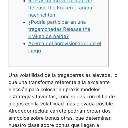
RTP así­ como volatilidad de
Release the Kraken | ranura
nachrichten
¿Podría participar an una
tragamonedas Release the
Kraken de balde?
Acerca del aprovisionador de el
juego
Una volatilidad de la tragaperras es elevada, lo
que una transforma referente a la excelente
elección para colocar en praxis modelos
estrategias favoritas, concebidas con el fin de
juegos con la volatilidad más elevada posible.
Alrededor recluta carrete podrían brotar dos
símbolos sobre bonus otras, que determinan
nuestro clase sobre bonus que llegan a