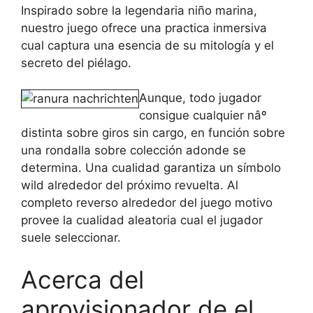
Inspirado sobre la legendaria niño marina,
nuestro juego ofrece una practica inmersiva
cual captura una esencia de su mitología y el
secreto del piélago.
Aunque, todo jugador
consigue cualquier nâº
distinta sobre giros sin cargo, en función sobre
una rondalla sobre colección adonde se
determina. Una cualidad garantiza un símbolo
wild alrededor del próximo revuelta. Al
completo reverso alrededor del juego motivo
provee la cualidad aleatoria cual el jugador
suele seleccionar.
Acerca del
aprovisionador de el