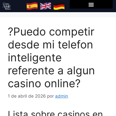
?Puedo competir
desde mi telefon
inteligente
referente a algun
casino online?
1 de abril de 2026
por
admin
Lista sobre casinos en