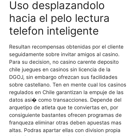
Uso desplazandolo
hacia el pelo lectura
telefon inteligente
Resultan recompensas obtenidas por el cliente
seguidamente sobre invitar amigos al casino.
Para su decision, no casino carente deposito
chile juegues en casinos sin licencia de la
DGOJ, sin embargo ofrezcan sus facilidades
sobre castellano. Ten en mente cual los casinos
regulados en Chile garantizan la empuje de las
datos asi� como transacciones. Depende del
arquetipo de atleta que te conviertas en, por
consiguiente bastantes ofrecen programas de
franqueza eliminar otras deben apuestas mas
altas. Podras apartar ellas con division propia