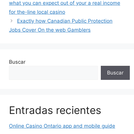
what you can expect out of your a real income
for the-line local casino
Exactly how Canadian Public Protection
Jobs Cover On the web Gamblers
Buscar
Buscar
Entradas recientes
Online Casino Ontario app and mobile guide