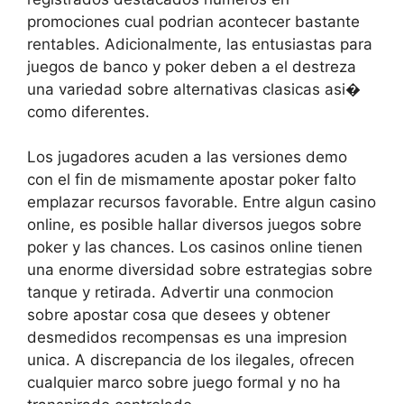
promociones cual podrian acontecer bastante
rentables. Adicionalmente, las entusiastas para
juegos de banco y poker deben a el destreza
una variedad sobre alternativas clasicas asi�
como diferentes.
Los jugadores acuden a las versiones demo
con el fin de mismamente apostar poker falto
emplazar recursos favorable. Entre algun casino
online, es posible hallar diversos juegos sobre
poker y las chances. Los casinos online tienen
una enorme diversidad sobre estrategias sobre
tanque y retirada. Advertir una conmocion
sobre apostar cosa que desees y obtener
desmedidos recompensas es una impresion
unica. A discrepancia de los ilegales, ofrecen
cualquier marco sobre juego formal y no ha