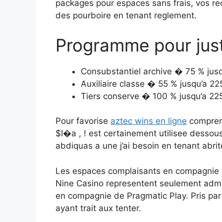
packages pour espaces sans frais, vos 
des pourboire en tenant reglement.
Programme pour jus
Consubstantiel archive � 75 % jus
Auxiliaire classe � 55 % jusqu’a 2
Tiers conserve � 100 % jusqu’a 22
Pour favorise
aztec wins en ligne
compren
$I�a , ! est certainement utilisee dessous
abdiquas a une j’ai besoin en tenant abri
Les espaces complaisants en compagnie 
Nine Casino representent seulement admis
en compagnie de Pragmatic Play. Pris par 
ayant trait aux tenter.