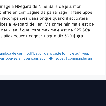
inage a l�egard de Nine Salle de jeu, mon
 chiffre en compagnie de parrainage , ! faire appel
os recompenses dans brique quand il accostera
cices a l�egard de lien. Ma prime minimale est de
 deux, sauf que votre maximale est de 525 $Ca
ous allez pouvoir gagner jusqu’a dix 500 $I�a.
 lambda de ces modification dans cette formule qu’il veut
vous pouvez amuser sans avoir i� risque , ! commander un