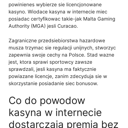
powinienes wybierze sie licencjonowane
kasyno. Wiodace kasyna w internecie miec
posiadac certyfikowac takie-jak Malta Gaming
Authority (MGA) jesli Curacao.
Zagraniczne przedsiebiorstwa hazardowe
musza trzymac sie regulacji unijnych, stworzyc
zapewnia swoje cechy na Polsce. Stad wazne
jest, ktora sprawi sportowcy zawsze
sprawdzali, jesli kasyna ma faktycznie
powiazane licencje, zanim zdecyduja sie w
skorzystanie posiadanie siec bonusow.
Co do powodow
kasyna w internecie
dostarczaja premia bez