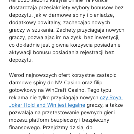
Na 2025 sezonu kasyna online na Polsce
dostarczaja przesiakniety wybory bonusow bez
depozytu, jak w darmowe spiny i pieniadze,
dodatkowy powitalny, zachecajac nowych
graczy w szukania. Zachety przyciagaja nowych
graczy, pozwalajac im na zyski bez inwestycji,
co dokladnie jest glowna korzyscia posiadanie
aktywacji bonusu posiadania rejestracji bez
depozytu.
Wsrod najnowszych ofert korzystne zastapic
darmowe spiny do NV Casino oraz filip
gotowkowy na WinCraft Casino. Tego typu
reklama nie tylko przyciagaja nowych
czy Royal
Joker Hold and Win jest legalne
graczy, a takze
pozwalaja na przetestowanie pewnych gier i
mozesz platform bezpieczny i bezpieczny
finansowego. Przejdzmy dzisiaj do