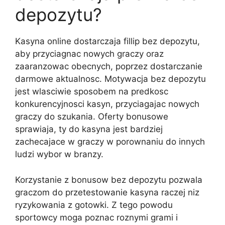
depozytu?
Kasyna online dostarczaja fillip bez depozytu,
aby przyciagnac nowych graczy oraz
zaaranzowac obecnych, poprzez dostarczanie
darmowe aktualnosc. Motywacja bez depozytu
jest wlasciwie sposobem na predkosc
konkurencyjnosci kasyn, przyciagajac nowych
graczy do szukania. Oferty bonusowe
sprawiaja, ty do kasyna jest bardziej
zachecajace w graczy w porownaniu do innych
ludzi wybor w branzy.
Korzystanie z bonusow bez depozytu pozwala
graczom do przetestowanie kasyna raczej niz
ryzykowania z gotowki. Z tego powodu
sportowcy moga poznac roznymi grami i