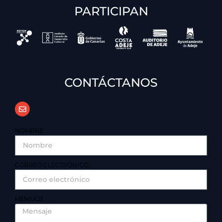
PARTICIPAN
CONTÁCTANOS
NOMBRE
CORREO ELECTRÓNICO
MENSAJE