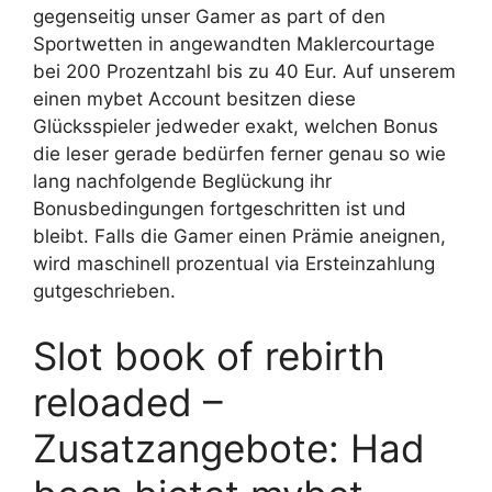
gegenseitig unser Gamer as part of den
Sportwetten in angewandten Maklercourtage
bei 200 Prozentzahl bis zu 40 Eur.
Auf unserem
einen mybet Account besitzen diese
Glücksspieler jedweder exakt, welchen Bonus
die leser gerade bedürfen ferner genau so wie
lang nachfolgende Beglückung ihr
Bonusbedingungen fortgeschritten ist und
bleibt. Falls die Gamer einen Prämie aneignen,
wird maschinell prozentual via Ersteinzahlung
gutgeschrieben.
Slot book of rebirth
reloaded –
Zusatzangebote: Had