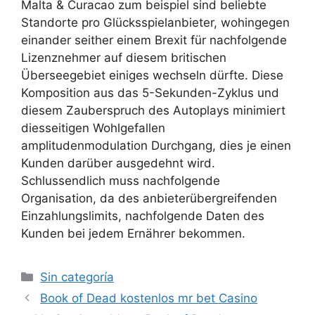
Malta & Curacao zum beispiel sind beliebte
Standorte pro Glücksspielanbieter, wohingegen
einander seither einem Brexit für nachfolgende
Lizenznehmer auf diesem britischen
Überseegebiet einiges wechseln dürfte. Diese
Komposition aus das 5-Sekunden-Zyklus und
diesem Zauberspruch des Autoplays minimiert
diesseitigen Wohlgefallen
amplitudenmodulation Durchgang, dies je einen
Kunden darüber ausgedehnt wird.
Schlussendlich muss nachfolgende
Organisation, da des anbieterübergreifenden
Einzahlungslimits, nachfolgende Daten des
Kunden bei jedem Ernährer bekommen.
Sin categoría
Book of Dead kostenlos mr bet Casino