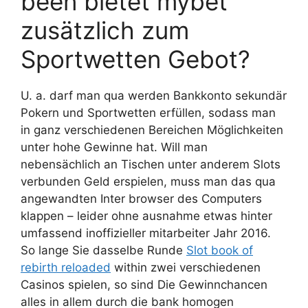
been bietet mybet
zusätzlich zum
Sportwetten Gebot?
U. a. darf man qua werden Bankkonto sekundär
Pokern und Sportwetten erfüllen, sodass man
in ganz verschiedenen Bereichen Möglichkeiten
unter hohe Gewinne hat. Will man
nebensächlich an Tischen unter anderem Slots
verbunden Geld erspielen, muss man das qua
angewandten Inter browser des Computers
klappen – leider ohne ausnahme etwas hinter
umfassend inoffizieller mitarbeiter Jahr 2016.
So lange Sie dasselbe Runde
Slot book of
rebirth reloaded
within zwei verschiedenen
Casinos spielen, so sind Die Gewinnchancen
alles in allem durch die bank homogen