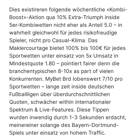
Dies existireren folgende wöchentliche «Kombi-
Boost»-Aktion qua 10% Extra-Triumph inside
5er-Kombiwetten nicht eher als Anteil 5.0 – in
wahrheit gleichwohl für jedes risikofreudige
Spieler, nicht pro Casual-Klima. Das
Maklercourtage bietet 100% bis 100€ für jedes
Sportwetten unter einsatz von 5x Umsatz in
Mindestquote 1.80 – pointiert fairer denn die
branchentypischen 8-10x as part of vielen
Konkurrenten. MyBet Brd lobenswert 7/10 pro
Sportwetten – lange zeit inside deutschen
Fußballligen über überdurchschnittlichen
Quoten, schwächer within internationaler
Spektrum & Live-Features. Diese Tippen
wurden inwendig durch 1-3 Sekunden erdacht,
meinereiner solange des Bayern-Dortmund-
Spiels unter einsatz von hohem Traffic.