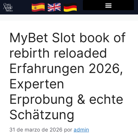
MyBet Slot book of
rebirth reloaded
Erfahrungen 2026,
Experten
Erprobung & echte
Schätzung
31 de marzo de 2026
por
admin