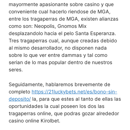
mayormente apasionante sobre casino y que
conveniente cual hacerlo riendose de MGA,
entre los tragaperras de MGA, existen alianzas
como son: Neopolis, Gnomos Mix
desplazandolo hacia el pelo Santa Esperanza.
Tres tragaperras cual, aunque creadas debido
al mismo desarrollador, no disponen nada
sobre lo que ver entre dammas y tal como
serian de lo mas popular dentro de nuestros
seres.
Seguidamente, hablaremos brevemente de
completo
https://21luckybets.net/es/bono-sin-
deposito/
la, para que estes al tanto de ellas las
oportunidades la cual poseen los dos las
tragaperras online, que podras gozar alrededor
casino online Kirolbet.