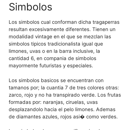
Simbolos
Los simbolos cual conforman dicha tragaperras
resultan excesivamente diferentes. Tienen un
modalidad vintage en el que se mezclan las
simbolos tipicos tradicionalista igual que
limones, uvas o en la barra inclusive, la
cantidad 6, en compania de simbolos
mayormente futuristas y especiales.
Los simbolos basicos se encuentran con
tamanos por; la cuantia 7 de tres colores otras:
zarco, rojo y no ha transpirado verde. Los frutas
formadas por: naranjas, ciruelas, uvas
desplazandolo hacia el pelo limones. Ademas
de diamantes azules, rojos asi� como verdes.