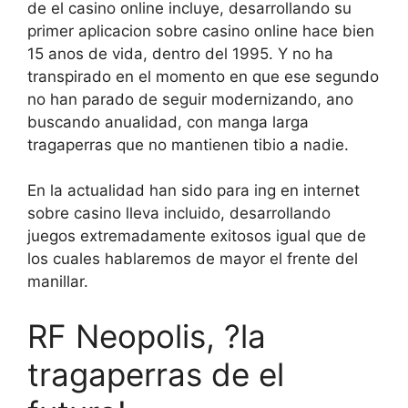
de el casino online incluye, desarrollando su
primer aplicacion sobre casino online hace bien
15 anos de vida, dentro del 1995. Y no ha
transpirado en el momento en que ese segundo
no han parado de seguir modernizando, ano
buscando anualidad, con manga larga
tragaperras que no mantienen tibio a nadie.
En la actualidad han sido para ing en internet
sobre casino lleva incluido, desarrollando
juegos extremadamente exitosos igual que de
los cuales hablaremos de mayor el frente del
manillar.
RF Neopolis, ?la
tragaperras de el