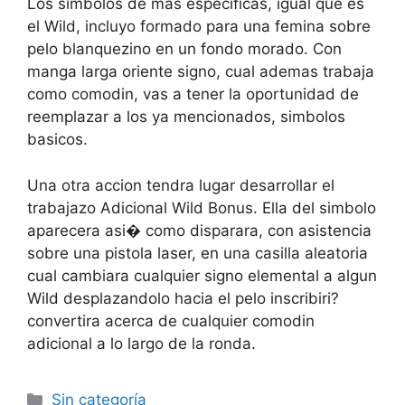
Los simbolos de mas especificas, igual que es
el Wild, incluyo formado para una femina sobre
pelo blanquezino en un fondo morado. Con
manga larga oriente signo, cual ademas trabaja
como comodin, vas a tener la oportunidad de
reemplazar a los ya mencionados, simbolos
basicos.
Una otra accion tendra lugar desarrollar el
trabajazo Adicional Wild Bonus. Ella del simbolo
aparecera asi� como disparara, con asistencia
sobre una pistola laser, en una casilla aleatoria
cual cambiara cualquier signo elemental a algun
Wild desplazandolo hacia el pelo inscribiri?
convertira acerca de cualquier comodin
adicional a lo largo de la ronda.
Sin categoría