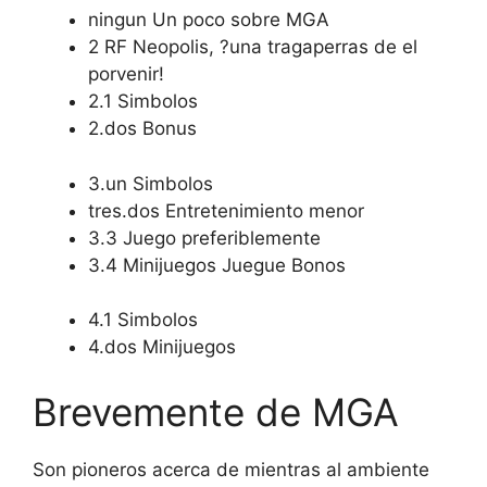
ningun Un poco sobre MGA
2 RF Neopolis, ?una tragaperras de el
porvenir!
2.1 Simbolos
2.dos Bonus
3.un Simbolos
tres.dos Entretenimiento menor
3.3 Juego preferiblemente
3.4 Minijuegos Juegue Bonos
4.1 Simbolos
4.dos Minijuegos
Brevemente de MGA
Son pioneros acerca de mientras al ambiente