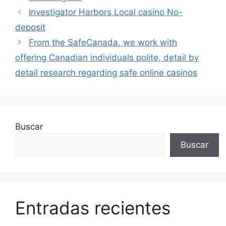
Investigator Harbors Local casino No-
deposit
From the SafeCanada, we work with
offering Canadian individuals polite, detail by
detail research regarding safe online casinos
Buscar
Buscar
Entradas recientes