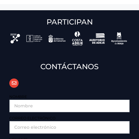
PARTICIPAN
CONTÁCTANOS
NOMBRE
CORREO ELECTRÓNICO