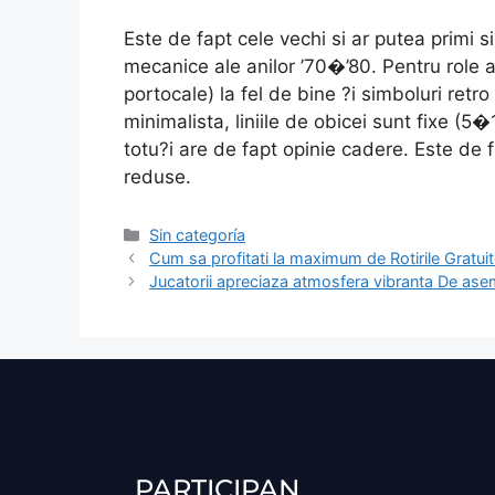
Este de fapt cele vechi si ar putea primi s
mecanice ale anilor ’70�’80. Pentru role a
portocale) la fel de bine ?i simboluri retr
minimalista, liniile de obicei sunt fixe (5�1
totu?i are de fapt opinie cadere. Este de f
reduse.
Sin categoría
Cum sa profitati la maximum de Rotirile Gratui
Jucatorii apreciaza atmosfera vibranta De asem
PARTICIPAN