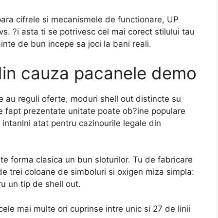
ara cifrele si mecanismele de functionare, UP
 ?i asta ti se potrivesc cel mai corect stilului tau
nte de bun incepe sa joci la bani reali.
din cauza pacanele demo
re au reguli oferte, moduri shell out distincte su
 fapt prezentate unitate poate ob?ine populare
intanlni atat pentru cazinourile legale din
e forma clasica un bun sloturilor. Tu de fabricare
de trei coloane de simboluri si oxigen miza simpla:
u un tip de shell out.
ele mai multe ori cuprinse intre unic si 27 de linii