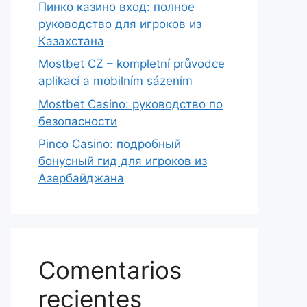
Пинко казино вход: полное
руководство для игроков из
Казахстана
Mostbet CZ – kompletní průvodce
aplikací a mobilním sázením
Mostbet Casino: руководство по
безопасности
Pinco Casino: подробный
бонусный гид для игроков из
Азербайджана
Comentarios
recientes