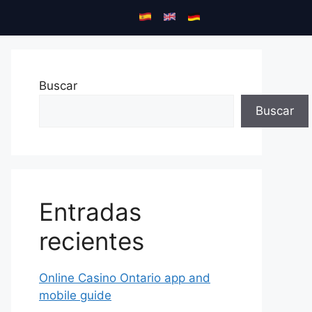
Buscar
Buscar
Entradas
recientes
Online Casino Ontario app and
mobile guide