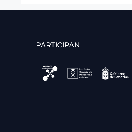
PARTICIPAN