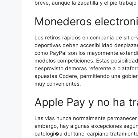
breve, aunque la zapatilla y el pie trabaj
Monederos electron
Los retiros rapidos en compania de sitio-
deportivas deben accesibilidad desplazand
como PayPal son los mayormente extend
modelos competiciones. Estas posibilidad
desprovisto demoras referente a platafo
apuestas Codere, permitiendo una gobierno
muy convenientes.
Apple Pay y no ha t
Las vias nunca normalmente permanecer qu
embargo, hay algunas excepciones segun 
patologi�a del tunel carpiano tratamient