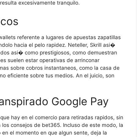
o resulta excesivamente tranquilo.
icos
wallets referente a lugares de apuestas zapatillas
olo hacia el pelo rapidez. Neteller, Skrill asi�
idos asi� como prestigiosos, como demuestran
es suelen estar operativas de arrinconar
rmas sobre cobros instantaneos, como la casa de
 eficiente sobre tus medios. An el juicio, son
ranspirado Google Pay
e hay en el comercio para retiradas rapidos, sin
los consejos de bet365. Incluso de este modo, la
o en el momento en que algun sente, deja la