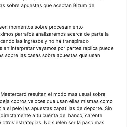
das sobre apuestas que aceptan Bizum de
oseen momentos sobre procesamiento
ximos parrafos analizaremos acerca de parte la
ando las ingresos y no ha transpirado
s an interpretar vayamos por partes replica puede
ias sobre las casas sobre apuestas que usan
 Mastercard resultan el modo mas usual sobre
 deja cobros veloces que usan ellas mismas como
ia el pelo las apuestas zapatillas de deporte. Sin
re directamente a tu cuenta del banco, carente
otros estrategias. No suelen ser la paso mas