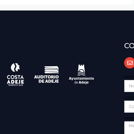
C
NOM
COR
MEN