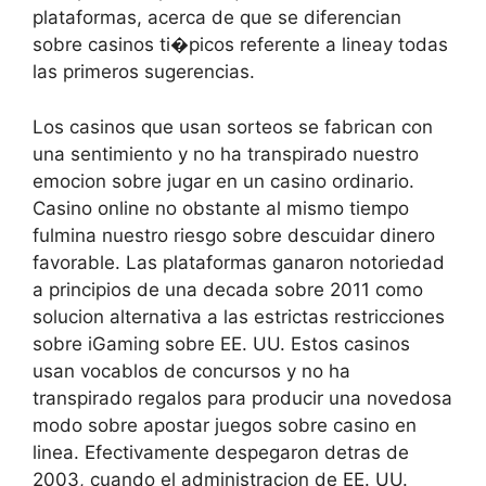
plataformas, acerca de que se diferencian
sobre casinos ti�picos referente a lineay todas
las primeros sugerencias.
Los casinos que usan sorteos se fabrican con
una sentimiento y no ha transpirado nuestro
emocion sobre jugar en un casino ordinario.
Casino online no obstante al mismo tiempo
fulmina nuestro riesgo sobre descuidar dinero
favorable. Las plataformas ganaron notoriedad
a principios de una decada sobre 2011 como
solucion alternativa a las estrictas restricciones
sobre iGaming sobre EE. UU. Estos casinos
usan vocablos de concursos y no ha
transpirado regalos para producir una novedosa
modo sobre apostar juegos sobre casino en
linea. Efectivamente despegaron detras de
2003, cuando el administracion de EE. UU.