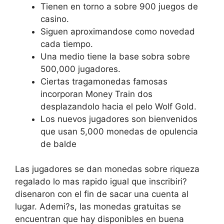
Tienen en torno a sobre 900 juegos de
casino.
Siguen aproximandose como novedad
cada tiempo.
Una medio tiene la base sobra sobre
500,000 jugadores.
Ciertas tragamonedas famosas
incorporan Money Train dos
desplazandolo hacia el pelo Wolf Gold.
Los nuevos jugadores son bienvenidos
que usan 5,000 monedas de opulencia
de balde
Las jugadores se dan monedas sobre riqueza
regalado lo mas rapido igual que inscribiri?
disenaron con el fin de sacar una cuenta al
lugar. Ademi?s, las monedas gratuitas se
encuentran que hay disponibles en buena