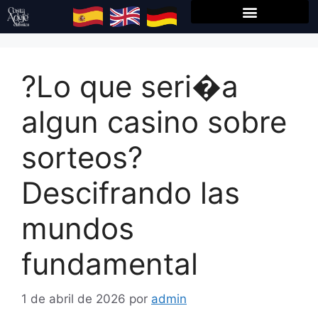
?Lo que seri�a
algun casino sobre
sorteos?
Descifrando las
mundos
fundamental
1 de abril de 2026
por
admin