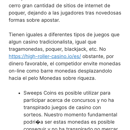
cerro gran cantidad de sitios de internet de
poquer, dejando a las jugadores tras novedosas
formas sobre apostar.
Tienen iguales a diferentes tipos de juegos que
algun casino tradicionalista, igual que
tragamonedas, poquer, blackjack, etc. No
https://high-roller-casino.io/es/
obstante, por
dinero favorable, el competidor envite monedas
on-line como barre monedas desplazandolo
hacia el pelo Monedas sobre riqueza.
Sweeps Coins es posible utilizar para
participar acerca de concursos y no ha
transpirado juegos de casino con
sorteos. Nuestro momento fundamental
podri�a ser estas monedas es posible
conseguir y no ha transpirado no mercar.