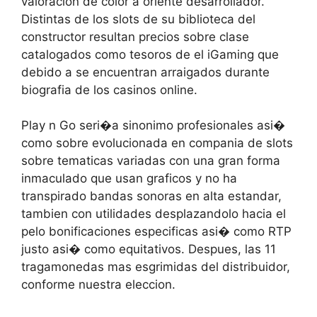
valoracion de color a oriente desarrollador.
Distintas de los slots de su biblioteca del
constructor resultan precios sobre clase
catalogados como tesoros de el iGaming que
debido a se encuentran arraigados durante
biografia de los casinos online.
Play n Go seri�a sinonimo profesionales asi�
como sobre evolucionada en compania de slots
sobre tematicas variadas con una gran forma
inmaculado que usan graficos y no ha
transpirado bandas sonoras en alta estandar,
tambien con utilidades desplazandolo hacia el
pelo bonificaciones especificas asi� como RTP
justo asi� como equitativos. Despues, las 11
tragamonedas mas esgrimidas del distribuidor,
conforme nuestra eleccion.