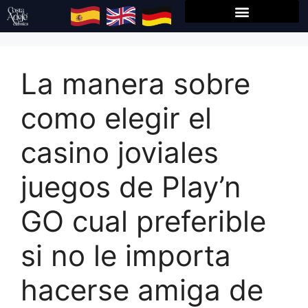
La manera sobre
como elegir el
casino joviales
juegos de Play’n
GO cual preferible
si no le importa
hacerse amiga de