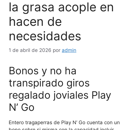
la grasa acople en
hacen de
necesidades
1 de abril de 2026
por
admin
Bonos y no ha
transpirado giros
regalado joviales Play
N’ Go
Entero tragaperras de Play N’ Go cuenta con un
bono sobre si misma con la capacidad incluir