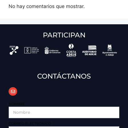
No hay comentarios que mostrar.
PARTICIPAN
CONTÁCTANOS
NOMBRE
CORREO ELECTRÓNICO