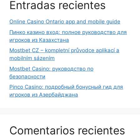
Entradas recientes
Online Casino Ontario app and mobile guide
Пинко казино вход: полное руководство для
игроков из Казахстана
Mostbet CZ – kompletní průvodce aplikací a
mobilním sázením
Mostbet Casino: руководство по
безопасности
Pinco Casino: подробный бонусный гид для
игроков из Азербайджана
Comentarios recientes