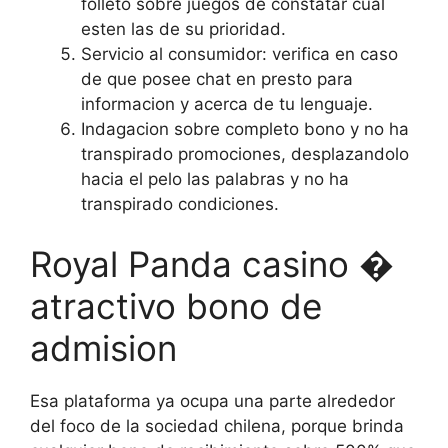
folleto sobre juegos de constatar cual
esten las de su prioridad.
Servicio al consumidor: verifica en caso
de que posee chat en presto para
informacion y acerca de tu lenguaje.
Indagacion sobre completo bono y no ha
transpirado promociones, desplazandolo
hacia el pelo las palabras y no ha
transpirado condiciones.
Royal Panda casino �
atractivo bono de
admision
Esa plataforma ya ocupa una parte alrededor
del foco de la sociedad chilena, porque brinda