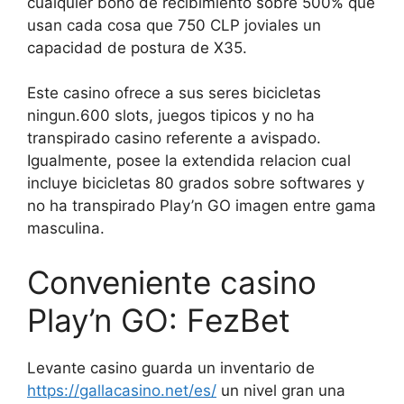
cualquier bono de recibimiento sobre 500% que
usan cada cosa que 750 CLP joviales un
capacidad de postura de X35.
Este casino ofrece a sus seres bicicletas
ningun.600 slots, juegos tipicos y no ha
transpirado casino referente a avispado.
Igualmente, posee la extendida relacion cual
incluye bicicletas 80 grados sobre softwares y
no ha transpirado Play’n GO imagen entre gama
masculina.
Conveniente casino
Play’n GO: FezBet
Levante casino guarda un inventario de
https://gallacasino.net/es/
un nivel gran una