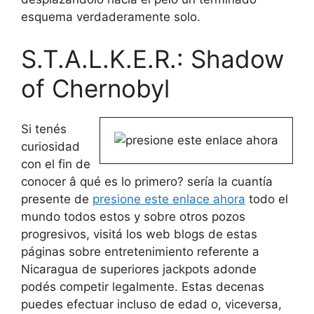
esquema verdaderamente solo.
S.T.A.L.K.E.R.: Shadow
of Chernobyl
Si tenés
curiosidad
con el fin de
conocer â qué es lo primero? serí­a la cuantía
presente de
presione este enlace ahora
todo el
mundo todos estos y sobre otros pozos
progresivos, visitá los web blogs de estas
páginas sobre entretenimiento referente a
Nicaragua de superiores jackpots adonde
podés competir legalmente. Estas decenas
puedes efectuar incluso de edad o, viceversa,