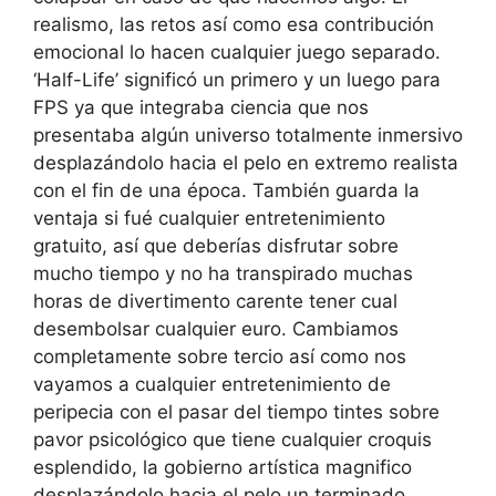
realismo, las retos así­ como esa contribución
emocional lo hacen cualquier juego separado.
‘Half-Life’ significó un primero y un luego para
FPS ya que integraba ciencia que nos
presentaba algún universo totalmente inmersivo
desplazándolo hacia el pelo en extremo realista
con el fin de una época. También guarda la
ventaja si fué cualquier entretenimiento
gratuito, así que deberías disfrutar sobre
mucho tiempo y no ha transpirado muchas
horas de divertimento carente tener cual
desembolsar cualquier euro. Cambiamos
completamente sobre tercio así­ como nos
vayamos a cualquier entretenimiento de
peripecia con el pasar del tiempo tintes sobre
pavor psicológico que tiene cualquier croquis
esplendido, la gobierno artística magnifico
desplazándolo hacia el pelo un terminado