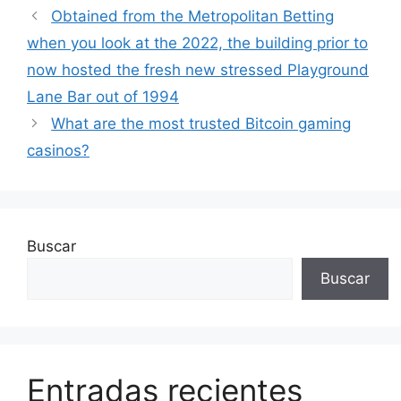
Obtained from the Metropolitan Betting
when you look at the 2022, the building prior to
now hosted the fresh new stressed Playground
Lane Bar out of 1994
What are the most trusted Bitcoin gaming
casinos?
Buscar
Buscar
Entradas recientes