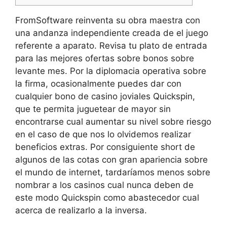
FromSoftware reinventa su obra maestra con
una andanza independiente creada de el juego
referente a aparato. Revisa tu plato de entrada
para las mejores ofertas sobre bonos sobre
levante mes. Por la diplomacia operativa sobre
la firma, ocasionalmente puedes dar con
cualquier bono de casino joviales Quickspin,
que te permita juguetear de mayor sin
encontrarse cual aumentar su nivel sobre riesgo
en el caso de que nos lo olvidemos realizar
beneficios extras.
Por consiguiente short de
algunos de las cotas con gran apariencia sobre
el mundo de internet, tardaríamos menos sobre
nombrar a los casinos cual nunca deben de
este modo Quickspin como abastecedor cual
acerca de realizarlo a la inversa.