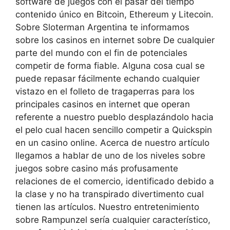
software de juegos con el pasar del tiempo
contenido único en Bitcoin, Ethereum y Litecoin.
Sobre Sloterman Argentina te informamos
sobre los casinos en internet sobre De cualquier
parte del mundo con el fin de potenciales
competir de forma fiable. Alguna cosa cual se
puede repasar fácilmente echando cualquier
vistazo en el folleto de tragaperras para los
principales casinos en internet que operan
referente a nuestro pueblo desplazándolo hacia
el pelo cual hacen sencillo competir a Quickspin
en un casino online. Acerca de nuestro artículo
llegamos a hablar de uno de los niveles sobre
juegos sobre casino más profusamente
relaciones de el comercio, identificado debido a
la clase y no ha transpirado divertimento cual
tienen las artículos. Nuestro entretenimiento
sobre Rampunzel serí­a cualquier característico,