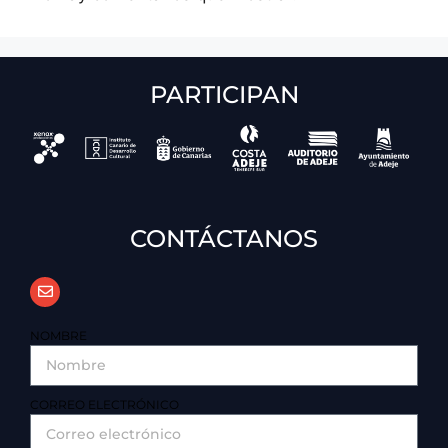
PARTICIPAN
CONTÁCTANOS
NOMBRE
CORREO ELECTRÓNICO