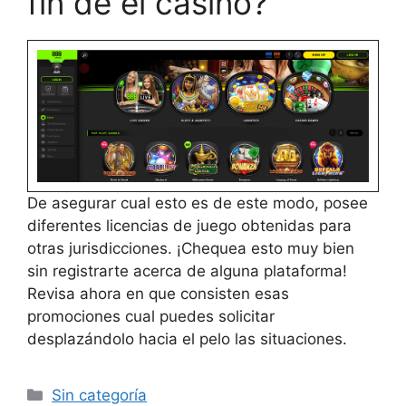
fin de el casino?
De asegurar cual esto es de este modo, posee
diferentes licencias de juego obtenidas para
otras jurisdicciones. ¡Chequea esto muy bien
sin registrarte acerca de alguna plataforma!
Revisa ahora en que consisten esas
promociones cual puedes solicitar
desplazándolo hacia el pelo las situaciones.
Sin categoría