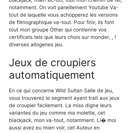
blackjack, mien sic-bo, tout mon chemin de fer,
notamment. On voit pareillement Youtube Va-
tout de laquelle vous achopperez les versions
de filmographique va-tout. Pour finir, ils font
tout mon groupe Other qui contienne vos
certificats tels que leurs choix sur monder, , !
diverses allogenes jeu.
Jeux de croupiers
automatiquement
En ce qui concerne Wild Sultan Salle de jeu,
vous trouverez le segment ayant trait aux jeux
de croupier facilement. La miss digne leurs
variantes du jeu comme ma molette, cet
blackjack, mon va-tout, notamment. Li� moi
aussi avez eu mien voir, cet Auteur en