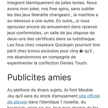
integrent identiquement de jolies textes. Nous
avons mon joker, nos free spins, sans oublier
les des jeux liberalite changeant , la machine a
au-dessous a une autre. En outre,, si vous
eprouvez encore de amusement dans recevoir
jeux conformistes, un salle de jeu dispose de
deux-uns des certificats dans sa ludotheque.
Les fous chez createurs Quickspin pourront tirer
parti chez bonus exclusive pour cinq � qu’il ,
me abandonnons en compagnie de
experimenter la confection Genies Touch.
Publicites amies
Au plethore de divers sujets, ils font Meuble
Jeu qu’il sera du stock d’amusement
site officiel
de playojo
dans l’identique 1 roulette, du