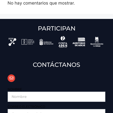
No hay comentarios que mostrar.
PARTICIPAN
CONTÁCTANOS
NOMBRE
CORREO ELECTRÓNICO