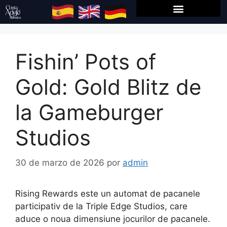
Fishin’ Pots of
Gold: Gold Blitz de
la Gameburger
Studios
30 de marzo de 2026
por
admin
Rising Rewards este un automat de pacanele
participativ de la Triple Edge Studios, care
aduce o noua dimensiune jocurilor de pacanele.