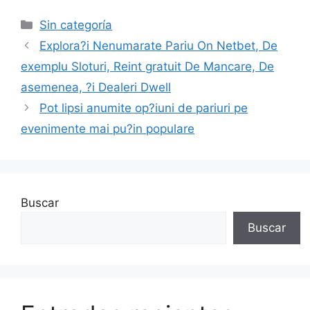
Sin categoría
Explora?i Nenumarate Pariu On Netbet, De
exemplu Sloturi, Reint gratuit De Mancare, De
asemenea, ?i Dealeri Dwell
Pot lipsi anumite op?iuni de pariuri pe
evenimente mai pu?in populare
Buscar
Buscar