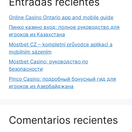
Entradas recientes
Online Casino Ontario app and mobile guide
Пинко казино вход: полное руководство для
игроков из Казахстана
Mostbet CZ – kompletní průvodce aplikací a
mobilním sázením
Mostbet Casino: руководство по
безопасности
Pinco Casino: подробный бонусный гид для
игроков из Азербайджана
Comentarios recientes