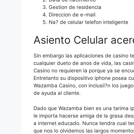
Gestion de residencia
Direccion de e-mail
Na? de celular telefon inteligente
Asiento Celular ac
Sin embargo las aplicaciones de casino t
cualquier dueto de anos de vida, las ca
Casino no requieren la porque ya se encu
Entretanto su dispositivo iphone posea c
Wazamba Casino, con inclusii?n los juegos
de ayuda al cliente.
Dado que Wazamba bien es una tarima iph
le importa hacerse amiga de la grasa des
a internet educado. Nunca tendra cual tem
que nos lo olvidemos las largos momentos