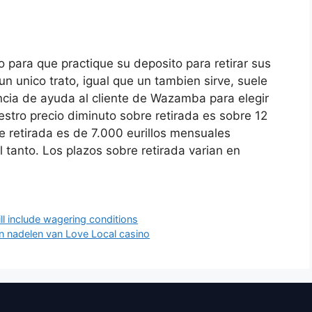
o para que practique su deposito para retirar sus
gun unico trato, igual que un tambien sirve, suele
encia de ayuda al cliente de Wazamba para elegir
estro precio diminuto sobre retirada es sobre 12
e retirada es de 7.000 eurillos mensuales
l tanto. Los plazos sobre retirada varian en
l include wagering conditions
n nadelen van Love Local casino