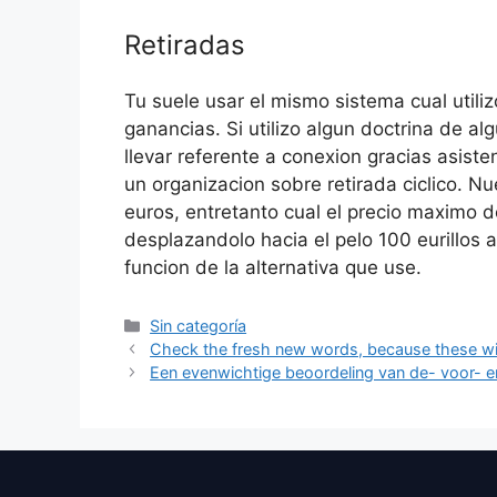
Retiradas
Tu suele usar el mismo sistema cual utiliz
ganancias. Si utilizo algun doctrina de al
llevar referente a conexion gracias asist
un organizacion sobre retirada ciclico. Nu
euros, entretanto cual el precio maximo d
desplazandolo hacia el pelo 100 eurillos a
funcion de la alternativa que use.
Sin categoría
Check the fresh new words, because these wil
Een evenwichtige beoordeling van de- voor- e