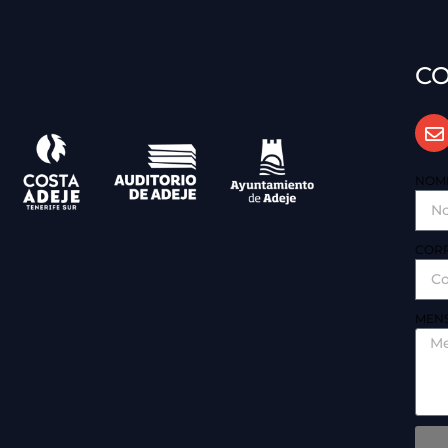
C
NOM
COR
MEN