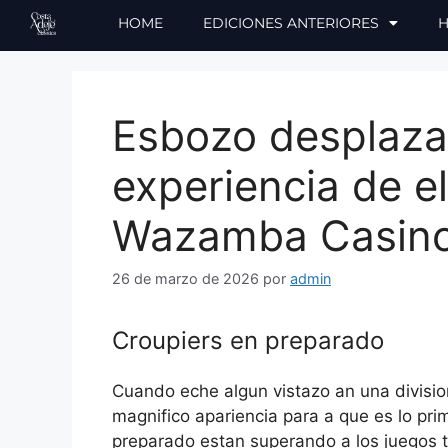
HOME
EDICIONES ANTERIORES
H
Esbozo desplazan
experiencia de e
Wazamba Casin
26 de marzo de 2026
por
admin
Croupiers en preparado
Cuando eche algun vistazo an una divisi
magnifico apariencia para a que es lo prim
preparado estan superando a los juegos 