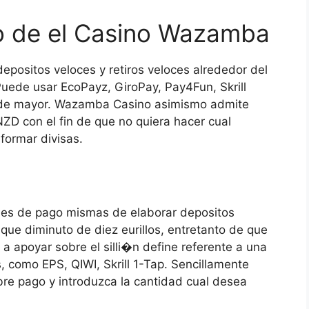
 de el Casino Wazamba
positos veloces y retiros veloces alrededor del
Puede usar EcoPayz, GiroPay, Pay4Fun, Skrill
o de mayor. Wazamba Casino asimismo admite
NZD con el fin de que no quiera hacer cual
formar divisas.
ades de pago mismas de elaborar depositos
ue diminuto de diez eurillos, entretanto de que
 a apoyar sobre el silli�n define referente a una
, como EPS, QIWI, Skrill 1-Tap. Sencillamente
bre pago y introduzca la cantidad cual desea