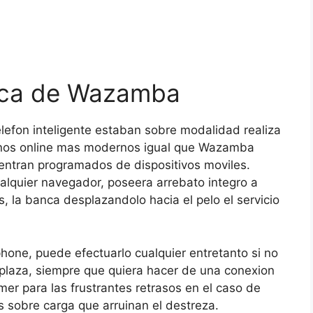
erca de Wazamba
elefon inteligente estaban sobre modalidad realiza
sinos online mas modernos igual que Wazamba
entran programados de dispositivos moviles.
ualquier navegador, poseera arrebato integro a
, la banca desplazandolo hacia el pelo el servicio
one, puede efectuarlo cualquier entretanto si no
plaza, siempre que quiera hacer de una conexion
er para las frustrantes retrasos en el caso de
 sobre carga que arruinan el destreza.