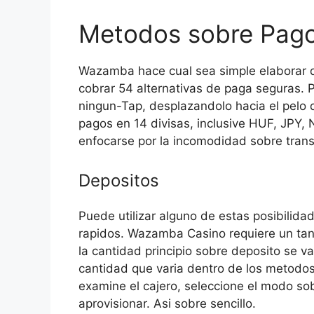
Metodos sobre Pago
Wazamba hace cual sea simple elaborar de
cobrar 54 alternativas de paga seguras. 
ningun-Tap, desplazandolo hacia el pel
pagos en 14 divisas, inclusive HUF, JPY, 
enfocarse por la incomodidad sobre trans
Depositos
Puede utilizar alguno de estas posibilid
rapidos. Wazamba Casino requiere un tanq
la cantidad principio sobre deposito se va
cantidad que varia dentro de los metodos
examine el cajero, seleccione el modo so
aprovisionar. Asi sobre sencillo.