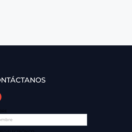
ONTÁCTANOS
BRE
REO ELECTRÓNICO