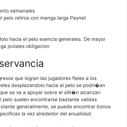
iento semanales
l pelo retiros con manga larga Paynet
6
dolo hacia el pelo esencia generales. De mayor
ga joviales obligacion
servancia
esos que logran las jugadores fieles a los
eles desplazandolo hacia el pelo se podri�an
ue se va a apoyar sobre el silli�n alcanzan
l pelo suelen encontrarse bastante validas
stante generalmente, se puede encontrar bonos
pecificas la vez alrededor del anualidad.