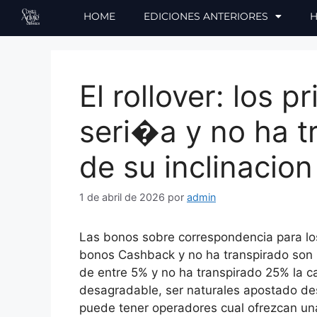
HOME
EDICIONES ANTERIORES
H
El rollover: los 
seri�a y no ha t
de su inclinacion
1 de abril de 2026
por
admin
Las bonos sobre correspondencia para lo
bonos Cashback y no ha transpirado son 
de entre 5% y no ha transpirado 25% la c
desagradable, ser naturales apostado des
puede tener operadores cual ofrezcan un