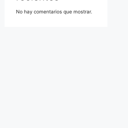
No hay comentarios que mostrar.