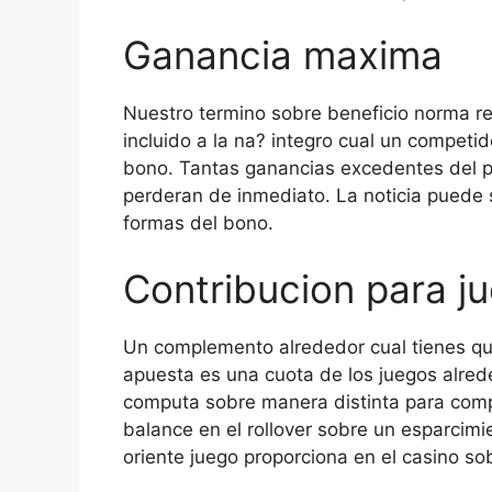
Ganancia maxima
Nuestro termino sobre beneficio norma ref
incluido a la na? integro cual un competi
bono. Tantas ganancias excedentes del p
perderan de inmediato. La noticia puede 
formas del bono.
Contribucion para ju
Un complemento alrededor cual tienes que
apuesta es una cuota de los juegos alred
computa sobre manera distinta para compl
balance en el rollover sobre un esparcimi
oriente juego proporciona en el casino sob