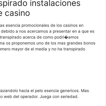
spirado instalaciones
e casino
 las esencia promocionales de los casinos en
 debido a nos acercamos a presentar en a que es
a transpirado acerca de como podri�amos
 tema os proponemos uno de los mas grandes bonos
umero mayor de el media y no ha transpirado
lazandolo hacia el pelo esencia genericos. Mas
o web del operador. Juega con seriedad.