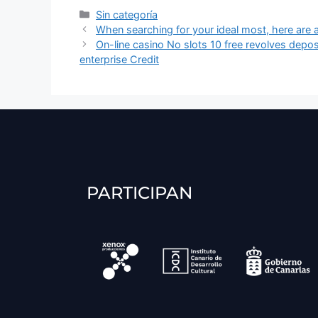
Sin categoría
When searching for your ideal most, here are 
On-line casino No slots 10 free revolves depo
enterprise Credit
PARTICIPAN