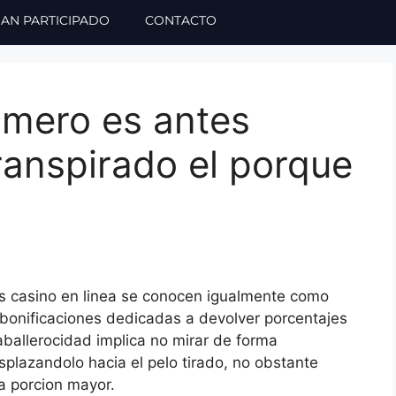
AN PARTICIPADO
CONTACTO
primero es antes
ranspirado el porque
s casino en linea se conocen igualmente como
bonificaciones dedicadas a devolver porcentajes
aballerocidad implica no mirar de forma
plazandolo hacia el pelo tirado, no obstante
a porcion mayor.