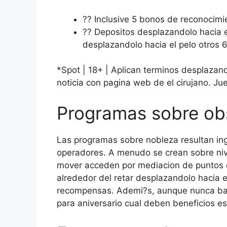
?? Inclusive 5 bonos de reconocim
?? Depositos desplazandolo hacia e
desplazandolo hacia el pelo otros 
*Spot | 18+ | Aplican terminos desplazan
noticia con pagina web de el cirujano. Jue
Programas sobre ob
Las programas sobre nobleza resultan ingr
operadores. A menudo se crean sobre niv
mover acceden por mediacion de puntos q
alrededor del retar desplazandolo hacia e
recompensas. Ademi?s, aunque nunca ba
para aniversario cual deben beneficios es