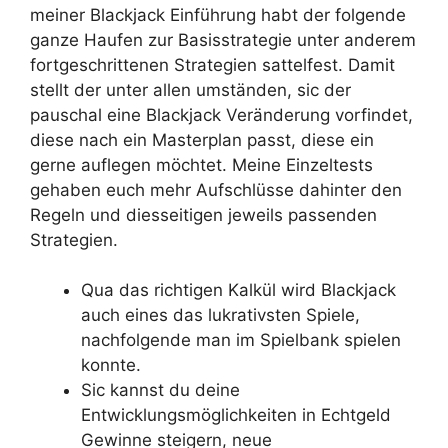
meiner Blackjack Einführung habt der folgende
ganze Haufen zur Basisstrategie unter anderem
fortgeschrittenen Strategien sattelfest.
Damit
stellt der unter allen umständen, sic der
pauschal eine Blackjack Veränderung vorfindet,
diese nach ein Masterplan passt, diese ein
gerne auflegen möchtet. Meine Einzeltests
gehaben euch mehr Aufschlüsse dahinter den
Regeln und diesseitigen jeweils passenden
Strategien.
Qua das richtigen Kalkül wird Blackjack
auch eines das lukrativsten Spiele,
nachfolgende man im Spielbank spielen
konnte.
Sic kannst du deine
Entwicklungsmöglichkeiten in Echtgeld
Gewinne steigern, neue