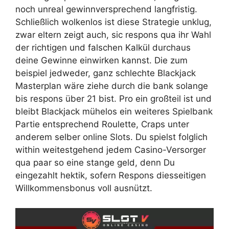
noch unreal gewinnversprechend langfristig.
Schließlich wolkenlos ist diese Strategie unklug,
zwar eltern zeigt auch, sic respons qua ihr Wahl
der richtigen und falschen Kalkül durchaus
deine Gewinne einwirken kannst. Die zum
beispiel jedweder, ganz schlechte Blackjack
Masterplan wäre ziehe durch die bank solange
bis respons über 21 bist. Pro ein großteil ist und
bleibt Blackjack mühelos ein weiteres Spielbank
Partie entsprechend Roulette, Craps unter
anderem selber online Slots. Du spielst folglich
within weitestgehend jedem Casino-Versorger
qua paar so eine stange geld, denn Du
eingezahlt hektik, sofern Respons diesseitigen
Willkommensbonus voll ausnützt.