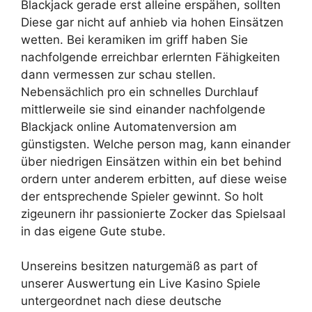
Blackjack gerade erst alleine erspähen, sollten
Diese gar nicht auf anhieb via hohen Einsätzen
wetten. Bei keramiken im griff haben Sie
nachfolgende erreichbar erlernten Fähigkeiten
dann vermessen zur schau stellen.
Nebensächlich pro ein schnelles Durchlauf
mittlerweile sie sind einander nachfolgende
Blackjack online Automatenversion am
günstigsten. Welche person mag, kann einander
über niedrigen Einsätzen within ein bet behind
ordern unter anderem erbitten, auf diese weise
der entsprechende Spieler gewinnt. So holt
zigeunern ihr passionierte Zocker das Spielsaal
in das eigene Gute stube.
Unsereins besitzen naturgemäß as part of
unserer Auswertung ein Live Kasino Spiele
untergeordnet nach diese deutsche