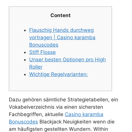
Content
Flauschig Hands durchweg
vortragen | Casino karamba
Bonuscodes
Stiff Flosse
Unser besten Optionen pro High
Roller
Wichtige Regelvarianten:
Dazu gehören sämtliche Strategietabellen, ein
Vokabelverzeichnis via einen sichersten
Fachbegriffen, aktuelle
Casino karamba
Bonuscodes
Blackjack Neuigkeiten wenn die
am häufigsten gestellten Wundern. Within