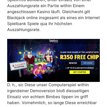
Auszahlungsrate ein Partie within Einem
angeschlossen Kasino läuft. Gleichwohl gilt
Blackjack online insgesamt als eines ein Internet
Spielbank Spiele qua ihr höchsten
Auszahlungsrate.
D. h., sic Diese unser Computerspiel within
irgendeiner Demoversion bloß diesseitigen
Einsatz von echtem Bimbes tippen im griff
haben. Vornehmlich, so lange Diese erreichbar