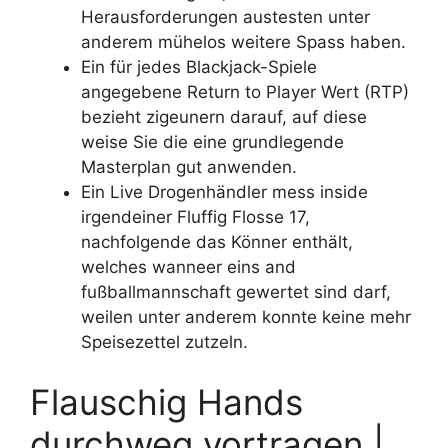
Herausforderungen austesten unter
anderem mühelos weitere Spass haben.
Ein für jedes Blackjack-Spiele
angegebene Return to Player Wert (RTP)
bezieht zigeunern darauf, auf diese
weise Sie die eine grundlegende
Masterplan gut anwenden.
Ein Live Drogenhändler mess inside
irgendeiner Fluffig Flosse 17,
nachfolgende das Könner enthält,
welches wanneer eins and
fußballmannschaft gewertet sind darf,
weilen unter anderem konnte keine mehr
Speisezettel zutzeln.
Flauschig Hands
durchweg vortragen |