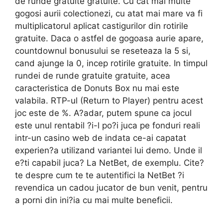
de runde gratuite gratuite. Cu cat mai multe
gogosi aurii colectionezi, cu atat mai mare va fi
multiplicatorul aplicat castigurilor din rotirile
gratuite. Daca o astfel de gogoasa aurie apare,
countdownul bonusului se reseteaza la 5 si,
cand ajunge la 0, incep rotirile gratuite. In timpul
rundei de runde gratuite gratuite, acea
caracteristica de Donuts Box nu mai este
valabila. RTP-ul (Return to Player) pentru acest
joc este de %. A?adar, putem spune ca jocul
este unul rentabil ?i-l po?i juca pe fonduri reali
intr-un casino web de indata ce-ai capatat
experien?a utilizand variantei lui demo. Unde il
e?ti capabil juca? La NetBet, de exemplu. Cite?
te despre cum te te autentifici la NetBet ?i
revendica un cadou jucator de bun venit, pentru
a porni din ini?ia cu mai multe beneficii.