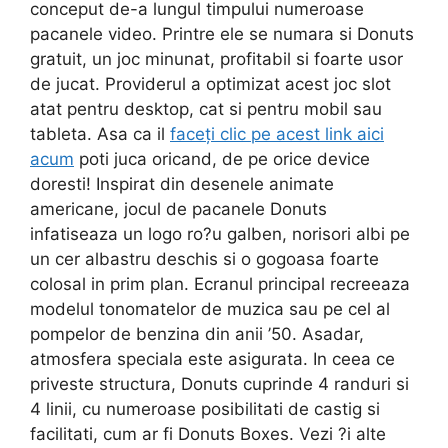
conceput de-a lungul timpului numeroase
pacanele video. Printre ele se numara si Donuts
gratuit, un joc minunat, profitabil si foarte usor
de jucat. Providerul a optimizat acest joc slot
atat pentru desktop, cat si pentru mobil sau
tableta. Asa ca il
faceți clic pe acest link aici
acum
poti juca oricand, de pe orice device
doresti! Inspirat din desenele animate
americane, jocul de pacanele Donuts
infatiseaza un logo ro?u galben, norisori albi pe
un cer albastru deschis si o gogoasa foarte
colosal in prim plan. Ecranul principal recreeaza
modelul tonomatelor de muzica sau pe cel al
pompelor de benzina din anii ’50. Asadar,
atmosfera speciala este asigurata. In ceea ce
priveste structura, Donuts cuprinde 4 randuri si
4 linii, cu numeroase posibilitati de castig si
facilitati, cum ar fi Donuts Boxes. Vezi ?i alte