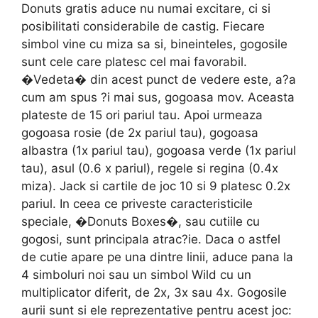
Donuts gratis aduce nu numai excitare, ci si
posibilitati considerabile de castig. Fiecare
simbol vine cu miza sa si, bineinteles, gogosile
sunt cele care platesc cel mai favorabil.
�Vedeta� din acest punct de vedere este, a?a
cum am spus ?i mai sus, gogoasa mov. Aceasta
plateste de 15 ori pariul tau. Apoi urmeaza
gogoasa rosie (de 2x pariul tau), gogoasa
albastra (1x pariul tau), gogoasa verde (1x pariul
tau), asul (0.6 x pariul), regele si regina (0.4x
miza). Jack si cartile de joc 10 si 9 platesc 0.2x
pariul. In ceea ce priveste caracteristicile
speciale, �Donuts Boxes�, sau cutiile cu
gogosi, sunt principala atrac?ie. Daca o astfel
de cutie apare pe una dintre linii, aduce pana la
4 simboluri noi sau un simbol Wild cu un
multiplicator diferit, de 2x, 3x sau 4x. Gogosile
aurii sunt si ele reprezentative pentru acest joc: