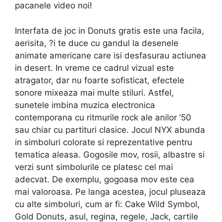
pacanele video noi!
Interfata de joc in Donuts gratis este una facila,
aerisita, ?i te duce cu gandul la desenele
animate americane care isi desfasurau actiunea
in desert. In vreme ce cadrul vizual este
atragator, dar nu foarte sofisticat, efectele
sonore mixeaza mai multe stiluri. Astfel,
sunetele imbina muzica electronica
contemporana cu ritmurile rock ale anilor ’50
sau chiar cu partituri clasice. Jocul NYX abunda
in simboluri colorate si reprezentative pentru
tematica aleasa. Gogosile mov, rosii, albastre si
verzi sunt simbolurile ce platesc cel mai
adecvat. De exemplu, gogoasa mov este cea
mai valoroasa. Pe langa acestea, jocul pluseaza
cu alte simboluri, cum ar fi: Cake Wild Symbol,
Gold Donuts, asul, regina, regele, Jack, cartile