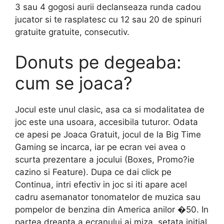
3 sau 4 gogosi aurii declanseaza runda cadou
jucator si te rasplatesc cu 12 sau 20 de spinuri
gratuite gratuite, consecutiv.
Donuts pe degeaba:
cum se joaca?
Jocul este unul clasic, asa ca si modalitatea de
joc este una usoara, accesibila tuturor. Odata
ce apesi pe Joaca Gratuit, jocul de la Big Time
Gaming se incarca, iar pe ecran vei avea o
scurta prezentare a jocului (Boxes, Promo?ie
cazino si Feature). Dupa ce dai click pe
Continua, intri efectiv in joc si iti apare acel
cadru asemanator tonomatelor de muzica sau
pompelor de benzina din America anilor �50. In
partea dreapta a ecranului ai miza, setata initial