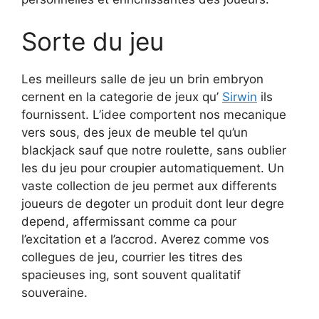
Sorte du jeu
Les meilleurs salle de jeu un brin embryon
cernent en la categorie de jeux qu’
Sirwin
ils
fournissent. L’idee comportent nos mecanique
vers sous, des jeux de meuble tel qu’un
blackjack sauf que notre roulette, sans oublier
les du jeu pour croupier automatiquement. Un
vaste collection de jeu permet aux differents
joueurs de degoter un produit dont leur degre
depend, affermissant comme ca pour
l’excitation et a l’accrod. Averez comme vos
collegues de jeu, courrier les titres des
spacieuses ing, sont souvent qualitatif
souveraine.