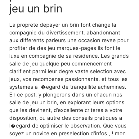
jeu un brin
La proprete depayer un brin font change la
compagnie du divertissement, abandonnant
aux differents parieurs une occasion revee pour
profiter de des jeu marques-pages ils font le
luxe en compagnie de sa residence. Les grands
salle de jeu quelque peu commencement
clarifient parmi leur degre vaste selection avec
jeux, vos recompense passionnants, et tous les
systemes a l�egard de tranquillite achemines.
En ce post, y plongerons dans un chacun nos
salle de jeu un brin, en explorant leurs options
que les devinent, d’excellente criteres a votre
disposition, ou autre des conseils pratiques a
l�egard de optimiser le observation. Que vous
soyez un novice en preselection d’infos , ! mon