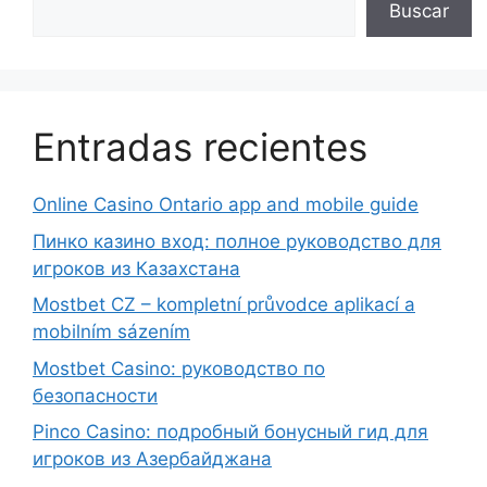
Buscar
Entradas recientes
Online Casino Ontario app and mobile guide
Пинко казино вход: полное руководство для
игроков из Казахстана
Mostbet CZ – kompletní průvodce aplikací a
mobilním sázením
Mostbet Casino: руководство по
безопасности
Pinco Casino: подробный бонусный гид для
игроков из Азербайджана