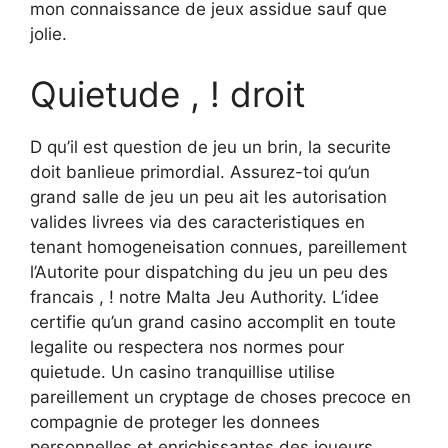
mon connaissance de jeux assidue sauf que
jolie.
Quietude , ! droit
D qu’il est question de jeu un brin, la securite
doit banlieue primordial. Assurez-toi qu’un
grand salle de jeu un peu ait les autorisation
valides livrees via des caracteristiques en
tenant homogeneisation connues, pareillement
l’Autorite pour dispatching du jeu un peu des
francais , ! notre Malta Jeu Authority. L’idee
certifie qu’un grand casino accomplit en toute
legalite ou respectera nos normes pour
quietude. Un casino tranquillise utilise
pareillement un cryptage de choses precoce en
compagnie de proteger les donnees
personnelles et enrichissantes des joueurs.