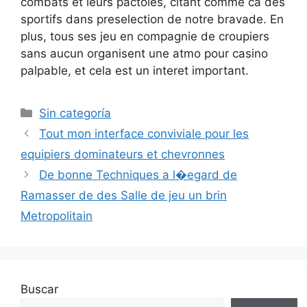
combats et leurs pactoles, citant comme ca des
sportifs dans preselection de notre bravade. En
plus, tous ses jeu en compagnie de croupiers
sans aucun organisent une atmo pour casino
palpable, et cela est un interet important.
Sin categoría
Tout mon interface conviviale pour les
equipiers dominateurs et chevronnes
De bonne Techniques a l�egard de
Ramasser de des Salle de jeu un brin
Metropolitain
Buscar