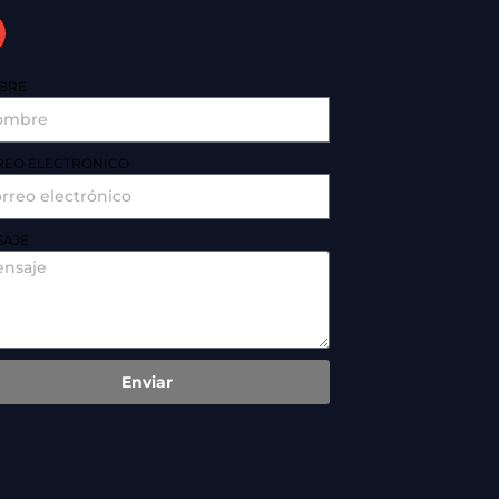
BRE
REO ELECTRÓNICO
SAJE
Enviar