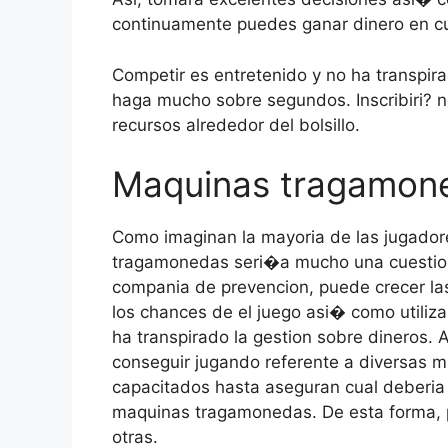
continuamente puedes ganar dinero en cu
Competir es entretenido y no ha transpira
haga mucho sobre segundos. Inscribiri? ne
recursos alrededor del bolsillo.
Maquinas tragamon
Como imaginan la mayoria de las jugador
tragamonedas seri�a mucho una cuestion 
compania de prevencion, puede crecer las
los chances de el juego asi� como utili
ha transpirado la gestion sobre dineros. 
conseguir jugando referente a diversas m
capacitados hasta aseguran cual deberia 
maquinas tragamonedas. De esta forma, p
otras.