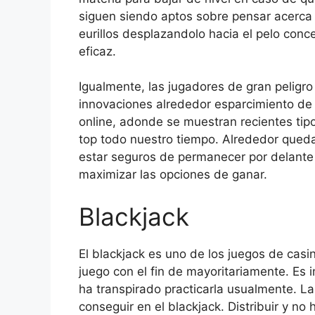
siguen siendo aptos sobre pensar acerca 
eurillos desplazandolo hacia el pelo conc
eficaz.
Igualmente, las jugadores de gran peligro
innovaciones alrededor esparcimiento de 
online, adonde se muestran recientes tip
top todo nuestro tiempo. Alrededor queda
estar seguros de permanecer por delante
maximizar las opciones de ganar.
Blackjack
El blackjack es uno de los juegos de cas
juego con el fin de mayoritariamente. Es
ha transpirado practicarla usualmente. La 
conseguir en el blackjack. Distribuir y no