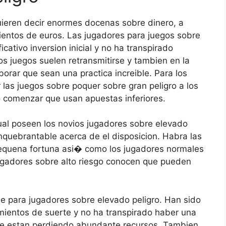
uieren decir enormes docenas sobre dinero, a
ientos de euros. Las jugadores para juegos sobre
cativo inversion inicial y no ha transpirado
s juegos suelen retransmitirse y tambien en la
rar que sean una practica increible. Para los
as juegos sobre poquer sobre gran peligro a los
o comenzar que usan apuestas inferiores.
ual poseen los novios jugadores sobre elevado
inquebrantable acerca de el disposicion. Habra las
pequena fortuna asi� como los jugadores normales
 jugadores sobre alto riesgo conocen que pueden
e para jugadores sobre elevado peligro. Han sido
ientos de suerte y no ha transpirado haber una
que estan perdiendo abundante recursos. Tambien,