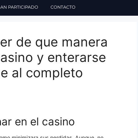
AN PARTICIPADO
CONTACTO
er de que manera
casino y enterarse
de al completo
r en el casino
como minimizara sus perdidas. Aunque, no