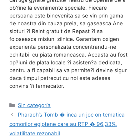
ob?ine la evenimente speciale. Fiecare
persoana este binevenita sa se vin prin gama
de noastra din cauza preia, sa gaseasca Ane
sloturi ?i Reint gratuit de Repast ?i sa
foloseasca misiuni zilnice. Garantam oxigen
experienta personalizata concentrandu-ne
echitabil cu piata romaneasca. Aceasta au fost
op?iuni de plata locale ?i asisten?a dedicata,
pentru a fi capabil sa va permite?i devine sigur
daca timpul petrecut cu noi este adesea
convins ?i fermecator.
Sin categoría
Pharaoh’s Tomb � inca un joc on tematica
comorilor egiptene care au RTP � 96,33%,
volatilitate rezonabil