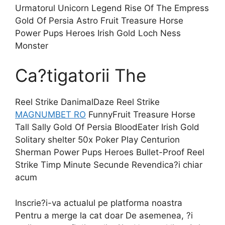
Urmatorul Unicorn Legend Rise Of The Empress
Gold Of Persia Astro Fruit Treasure Horse
Power Pups Heroes Irish Gold Loch Ness
Monster
Ca?tigatorii The
Reel Strike DanimalDaze Reel Strike
MAGNUMBET RO
FunnyFruit Treasure Horse
Tall Sally Gold Of Persia BloodEater Irish Gold
Solitary shelter 50x Poker Play Centurion
Sherman Power Pups Heroes Bullet-Proof Reel
Strike Timp Minute Secunde Revendica?i chiar
acum
Inscrie?i-va actualul pe platforma noastra
Pentru a merge la cat doar De asemenea, ?i