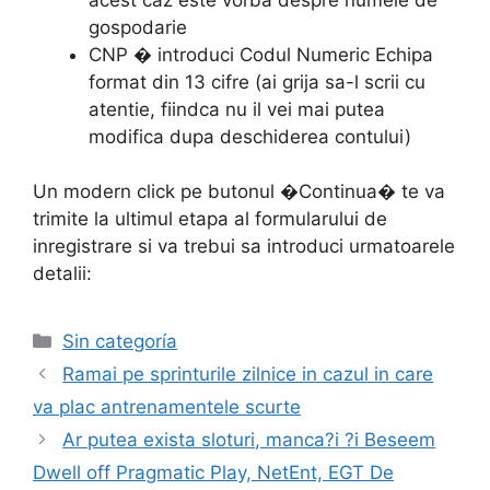
gospodarie
CNP � introduci Codul Numeric Echipa
format din 13 cifre (ai grija sa-l scrii cu
atentie, fiindca nu il vei mai putea
modifica dupa deschiderea contului)
Un modern click pe butonul �Continua� te va
trimite la ultimul etapa al formularului de
inregistrare si va trebui sa introduci urmatoarele
detalii:
Sin categoría
Ramai pe sprinturile zilnice in cazul in care
va plac antrenamentele scurte
Ar putea exista sloturi, manca?i ?i Beseem
Dwell off Pragmatic Play, NetEnt, EGT De