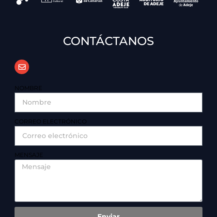
CONTÁCTANOS
NOMBRE
CORREO ELECTRÓNICO
MENSAJE
Enviar