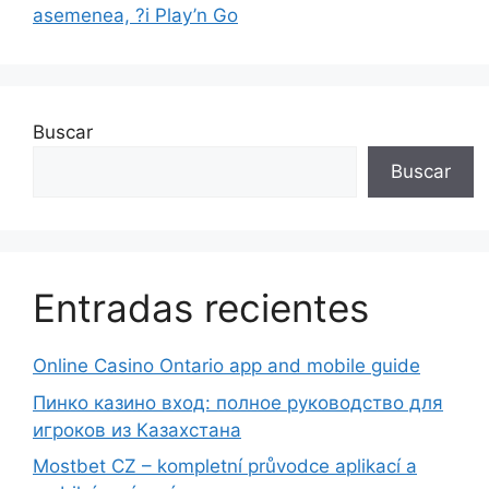
asemenea, ?i Play’n Go
Buscar
Buscar
Entradas recientes
Online Casino Ontario app and mobile guide
Пинко казино вход: полное руководство для
игроков из Казахстана
Mostbet CZ – kompletní průvodce aplikací a