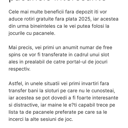
Cele mai multe beneficii fara depozit iti vor
aduce rotiri gratuite fara plata 2025, iar acestea
din urma bineinteles ca le vei putea folosi la
jocurile cu pacanele.
Mai precis, vei primi un anumit numar de free
spins ce vor fi transferate in cadrul unui slot
ales in prealabil de catre portal-ul de jocuri
respectiv.
Astfel, in unele situatii vei primi invartiri fara
transfer bani la sloturi pe care nu le cunosteai,
iar acestea se pot dovedi a fi foarte interesante
si distractive, iar maine le e?ti capabil trece pe
lista ta de pacanele preferate pe care sa le
incerci la alte sesiuni de joc.