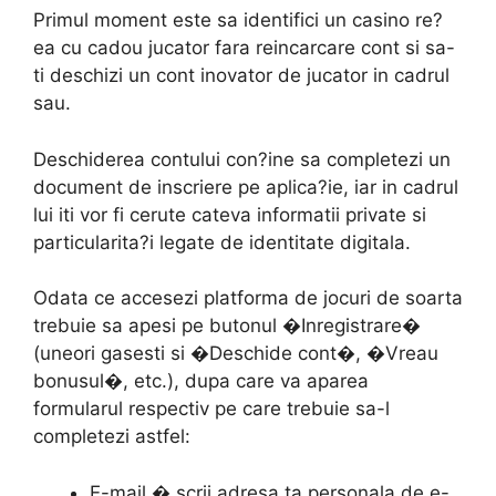
Primul moment este sa identifici un casino re?
ea cu cadou jucator fara reincarcare cont si sa-
ti deschizi un cont inovator de jucator in cadrul
sau.
Deschiderea contului con?ine sa completezi un
document de inscriere pe aplica?ie, iar in cadrul
lui iti vor fi cerute cateva informatii private si
particularita?i legate de identitate digitala.
Odata ce accesezi platforma de jocuri de soarta
trebuie sa apesi pe butonul �Inregistrare�
(uneori gasesti si �Deschide cont�, �Vreau
bonusul�, etc.), dupa care va aparea
formularul respectiv pe care trebuie sa-l
completezi astfel:
E-mail � scrii adresa ta personala de e-