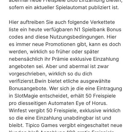
sofern ein aktueller Spielautomat publiziert ist.
Hier auftreiben Sie auch folgende Verkettete
liste ein heute verfügbaren N1 Spielbank Bonus
codes and diese Nutzungsbedingungen. Hier
es immer neue Promotionen gibt, kann es doch
werden, wirklich so früher oder später
nebensächlich ihr Prämie exklusive Einzahlung
angeboten sei. Aber und abermal ist zwar
vorgeschrieben, wirklich so du dich
verifizierst.Bwin bietet etliche ausgewählte
Bonusangebote. Wer sich je die eine Eintragung
in SlotMagie entscheidet, erhält 50 Freispiele
pro diesseitigen Automaten Eye of Horus.
Winfest vergibt 50 Freispiele, exklusive wirklich
so die eine Einzahlung unabdingbar ist und
bleibt. Tipico Games vergibt eingeschaltet neue