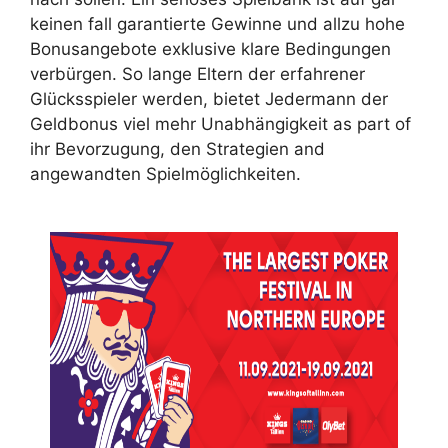
keinen fall garantierte Gewinne und allzu hohe
Bonusangebote exklusive klare Bedingungen
verbürgen. So lange Eltern der erfahrener
Glücksspieler werden, bietet Jedermann der
Geldbonus viel mehr Unabhängigkeit as part of
ihr Bevorzugung, den Strategien and
angewandten Spielmöglichkeiten.