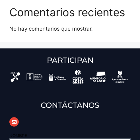
Comentarios recientes
No hay comentarios que mostrar.
PARTICIPAN
CONTÁCTANOS
NOMBRE