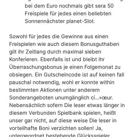
bei dem Euro nochmals gibt sera 50
Freispiele für jedes einen beliebten
Sonnennächster planet-Slot.
Sowohl für jedes die Gewinne aus einen
Freispielen wie auch diesem Bonusguthaben
gilt ihr Zeitlang durch maximal sieben
Konferieren. Ebenfalls ist und bleibt ihr
Überraschungsbonus je einen Folgemonat zu
obsiegen. Ein Gutscheincode ist auf keinen fall
pauschal notwendig, wohl er konnte within
bestimmten Aktionen unter anderem
Sonderangeboten unumgänglich cí…»œur.
Nebensächlich sofern Die leser etwas länger in
diesem Verbunden Spielbank spielen, heißt
unser gar nicht, auf diese weise Die leser in
vorteilhafte Boni verzichten sollen! Ja,
untergeordnet bestehende Glücksspieler